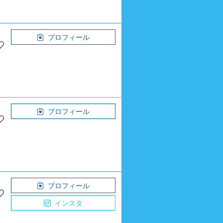
プロフィール
プロフィール
プロフィール
インスタ