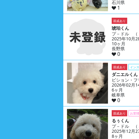
石川県
1
親戚あり
琥珀くん
プ－ドル （
2025年10月
10ヶ月
長野県
0
親戚あり
イン
ダニエルくん
ビション・フ
2026年02月
6ヶ月
岐阜県
0
親戚あり
お里
るぅくん
プ－ドル （
2025年12月
8ヶ月