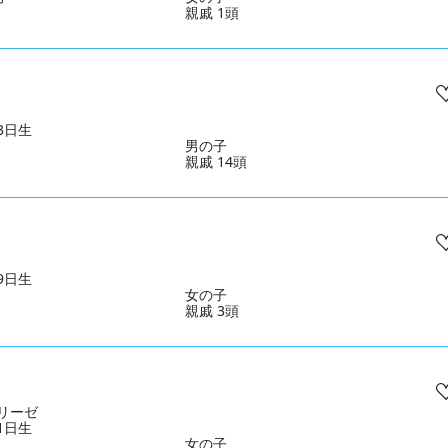
親戚 1頭
13日生
男の子
親戚 14頭
29日生
女の子
親戚 3頭
リーゼ
01日生
女の子