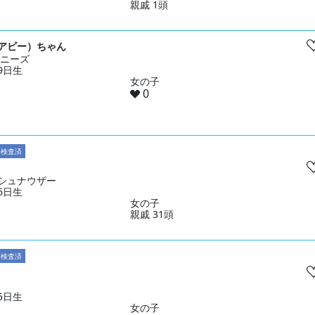
親戚 1頭
アビー）ちゃん
キニーズ
09日生
女の子
0
子検査済
シュナウザー
16日生
女の子
親戚 31頭
子検査済
15日生
女の子