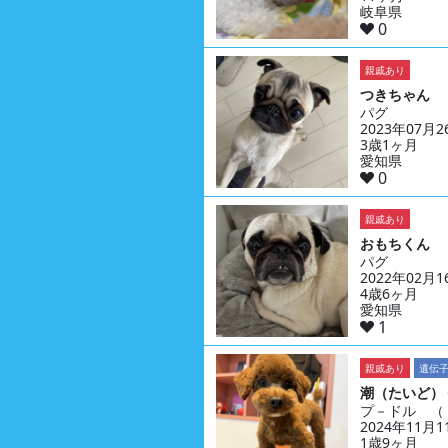
岐阜県
0
親戚あり
つきちゃん
パグ
2023年07月
3歳1ヶ月
愛知県
0
親戚あり
おもちくん
パグ
2022年02月
4歳6ヶ月
愛知県
1
親戚あり
遺伝
潮（たいど）
プ－ドル （
2024年11月
1歳9ヶ月