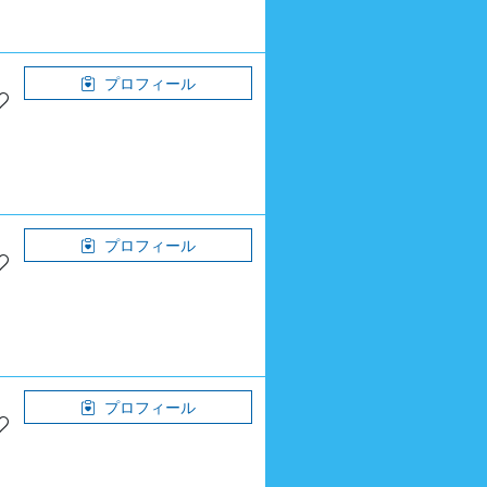
プロフィール
プロフィール
プロフィール