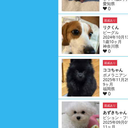
愛知県
0
親戚あり
リクくん
ビーグル
2024年10月
1歳10ヶ月
神奈川県
0
親戚あり
ココちゃん
ポメラニアン
2025年11月
9ヶ月
福岡県
0
親戚あり
あずきちゃん
ビション・フ
2025年09月
11ヶ月