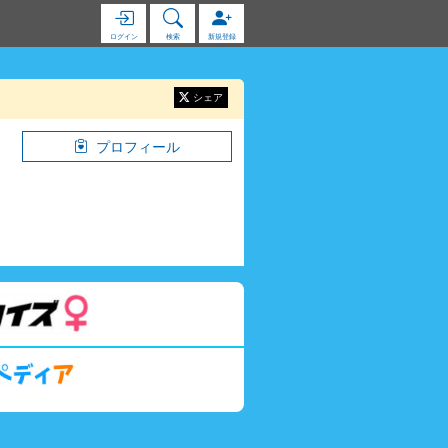
ログイン
検索
新規登録
シェア
プロフィール