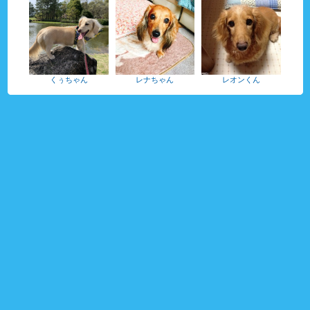
くぅちゃん
レナちゃん
レオンくん