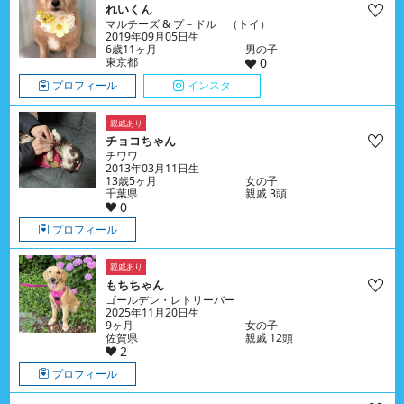
れいくん
マルチーズ & プ－ドル （トイ）
2019年09月05日生
6歳11ヶ月
男の子
東京都
0
プロフィール
インスタ
親戚あり
チョコちゃん
チワワ
2013年03月11日生
13歳5ヶ月
女の子
千葉県
親戚 3頭
0
プロフィール
親戚あり
もちちゃん
ゴールデン・レトリーバー
2025年11月20日生
9ヶ月
女の子
佐賀県
親戚 12頭
2
プロフィール