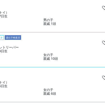
トイ）
07日生
男の子
親戚 1頭
スタ
遺伝子検査済
レトリーバー
09日生
女の子
親戚 10頭
トイ）
15日生
女の子
親戚 6頭