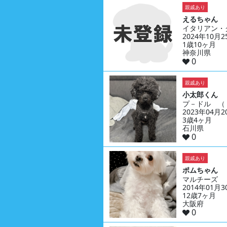
親戚あり
えるちゃん
イタリアン・
2024年10月
1歳10ヶ月
神奈川県
0
親戚あり
小太郎くん
プ－ドル （
2023年04月
3歳4ヶ月
石川県
0
親戚あり
ポムちゃん
マルチーズ
2014年01月
12歳7ヶ月
大阪府
0