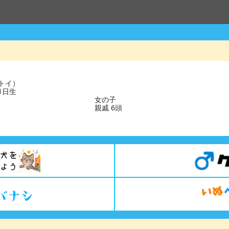
トイ）
11日生
女の子
親戚 6頭