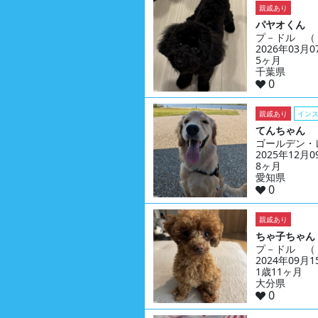
親戚あり
パヤオくん
プ－ドル （
2026年03月
5ヶ月
千葉県
0
親戚あり
イン
てんちゃん
ゴールデン・
2025年12月
8ヶ月
愛知県
0
親戚あり
ちゃ子ちゃん
プ－ドル （
2024年09月
1歳11ヶ月
大分県
0