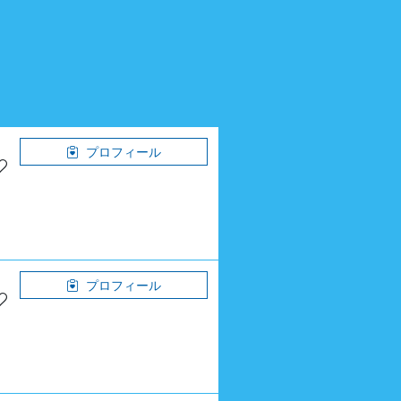
プロフィール
プロフィール