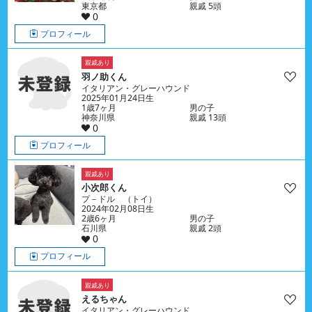
東京都
親戚 5頭
0
プロフィール
親戚あり
羽ノ助くん
イタリアン・グレーハウンド
2025年01月24日生
1歳7ヶ月
男の子
神奈川県
親戚 13頭
0
プロフィール
親戚あり
小次郎くん
プ－ドル （トイ）
2024年02月08日生
2歳6ヶ月
男の子
石川県
親戚 2頭
0
プロフィール
親戚あり
えるちゃん
イタリアン・グレーハウンド