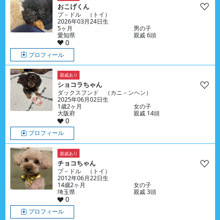
おこげくん
プ－ドル （トイ）
2026年03月24日生
5ヶ月
男の子
愛知県
親戚 6頭
0
プロフィール
親戚あり
ショコラちゃん
ダックスフンド （カニ－ンヘン）
2025年06月02日生
1歳2ヶ月
女の子
大阪府
親戚 14頭
0
プロフィール
親戚あり
チョコちゃん
プ－ドル （トイ）
2012年06月22日生
14歳2ヶ月
女の子
埼玉県
親戚 3頭
0
プロフィール