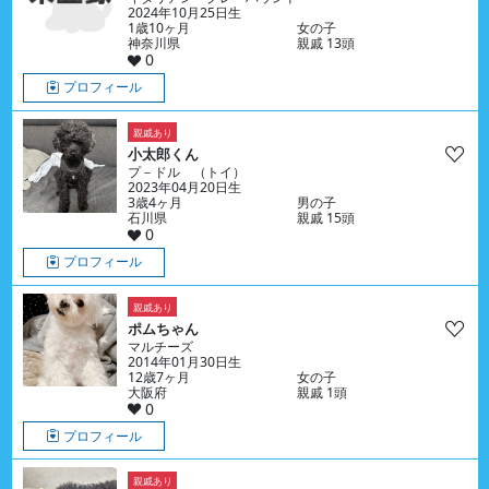
2024年10月25日生
1歳10ヶ月
女の子
神奈川県
親戚 13頭
0
プロフィール
親戚あり
小太郎くん
プ－ドル （トイ）
2023年04月20日生
3歳4ヶ月
男の子
石川県
親戚 15頭
0
プロフィール
親戚あり
ポムちゃん
マルチーズ
2014年01月30日生
12歳7ヶ月
女の子
大阪府
親戚 1頭
0
プロフィール
親戚あり