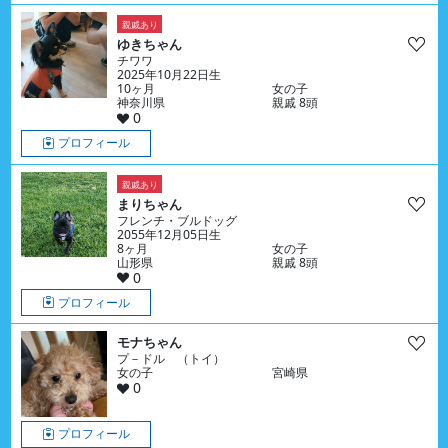
親戚あり
ゆきちゃん
チワワ
2025年10月22日生
10ヶ月
女の子
神奈川県
親戚 8頭
0
プロフィール
親戚あり
まりちゃん
フレンチ・ブルドッグ
2055年12月05日生
8ヶ月
女の子
山形県
親戚 8頭
0
プロフィール
モナちゃん
プ－ドル （トイ）
女の子
宮崎県
0
プロフィール