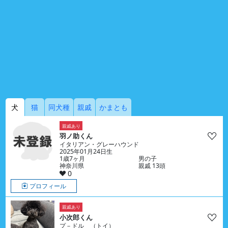
犬
猫
同犬種
親戚
かまとも
親戚あり
羽ノ助くん
イタリアン・グレーハウンド
2025年01月24日生
1歳7ヶ月
男の子
神奈川県
親戚 13頭
0
プロフィール
親戚あり
小次郎くん
プ－ドル （トイ）