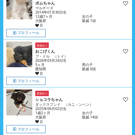
ポムちゃん
マルチーズ
2014年01月30日生
12歳7ヶ月
女の子
大阪府
親戚 1頭
0
プロフィール
親戚あり
おこげくん
プ－ドル （トイ）
2026年03月24日生
5ヶ月
男の子
愛知県
親戚 6頭
0
プロフィール
親戚あり
ショコラちゃん
ダックスフンド （カニ－ンヘン）
2025年06月02日生
1歳2ヶ月
女の子
大阪府
親戚 14頭
0
プロフィール