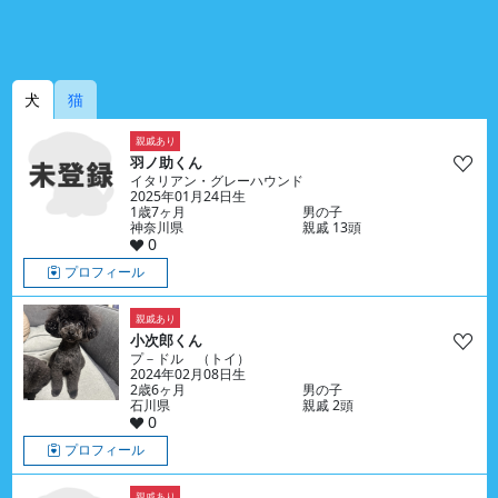
犬
猫
親戚あり
羽ノ助くん
イタリアン・グレーハウンド
2025年01月24日生
1歳7ヶ月
男の子
神奈川県
親戚 13頭
0
プロフィール
親戚あり
小次郎くん
プ－ドル （トイ）
2024年02月08日生
2歳6ヶ月
男の子
石川県
親戚 2頭
0
プロフィール
親戚あり