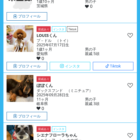
1歳10ヶ月
男の子
茨城県
0
プロフィール
親戚あり
インスタ
Tiktok
LOUISくん
プ－ドル （トイ）
2025年07月17日生
1歳1ヶ月
男の子
愛知県
親戚 5頭
0
プロフィール
インスタ
Tiktok
親戚あり
ぽぽくん
ダックスフンド （ミニチュア）
2025年09月28日生
11ヶ月
男の子
岐阜県
親戚 3頭
0
プロフィール
親戚あり
インスタ
シエナフローラちゃん