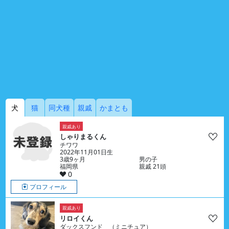
犬
猫
同犬種
親戚
かまとも
親戚あり
しゃりまるくん
チワワ
2022年11月01日生
3歳9ヶ月
男の子
福岡県
親戚 21頭
0
プロフィール
親戚あり
リロイくん
ダックスフンド （ミニチュア）