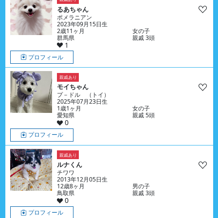
るあちゃん
ポメラニアン
2023年09月15日生
2歳11ヶ月
女の子
群馬県
親戚 3頭
1
プロフィール
親戚あり
モイちゃん
プ－ドル （トイ）
2025年07月23日生
1歳1ヶ月
女の子
愛知県
親戚 5頭
0
プロフィール
親戚あり
ルナくん
チワワ
2013年12月05日生
12歳8ヶ月
男の子
鳥取県
親戚 3頭
0
プロフィール