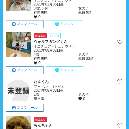
ミニチュア・シュナウザー
2023年03月06日生
3歳5ヶ月
女の子
神奈川県
親戚 9頭
0
プロフィール
インスタ
親戚あり
インスタ
ウォルフガングくん
ミニチュア・シュナウザー
2022年08月02日生
4歳
男の子
神奈川県
親戚 33頭
0
プロフィール
インスタ
たんくん
プ－ドル （トイ）
2024年08月03日生
2歳
男の子
岐阜県
0
プロフィール
親戚あり
らんちゃん