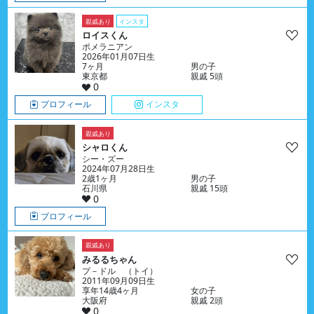
親戚あり
インスタ
ロイスくん
ポメラニアン
2026年01月07日生
7ヶ月
男の子
東京都
親戚 5頭
0
プロフィール
インスタ
親戚あり
シャロくん
シー・ズー
2024年07月28日生
2歳1ヶ月
男の子
石川県
親戚 15頭
0
プロフィール
親戚あり
みるるちゃん
プ－ドル （トイ）
2011年09月09日生
享年14歳4ヶ月
女の子
大阪府
親戚 2頭
0