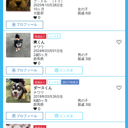
プ－ドル （トイ）
2025年10月28日生
10ヶ月
女の子
大阪府
親戚 6頭
0
プロフィール
親戚あり
インスタ
爽くん
チワワ
2024年03月01日生
2歳5ヶ月
男の子
群馬県
親戚 3頭
0
プロフィール
インスタ
親戚あり
インスタ
遺伝子検査済
ダースくん
チワワ
2018年03月26日生
8歳5ヶ月
男の子
群馬県
親戚 3頭
0
プロフィール
インスタ
親戚あり