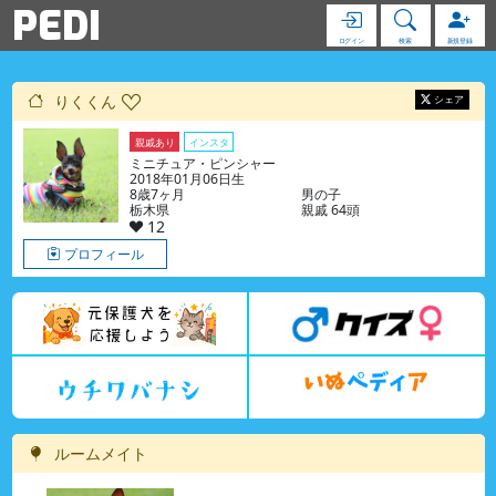
PEDI
ログイン
検索
新規登録
りくくん
シェア
親戚あり
インスタ
ミニチュア・ピンシャー
2018年01月06日生
8歳7ヶ月
男の子
栃木県
親戚 64頭
12
プロフィール
ルームメイト