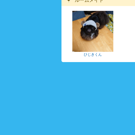
ルームメイト
ひじきくん