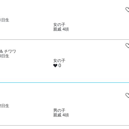
11日生
女の子
親戚 4頭
& チワワ
10日生
女の子
0
02日生
男の子
親戚 4頭