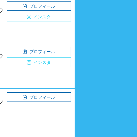
プロフィール
インスタ
プロフィール
インスタ
プロフィール