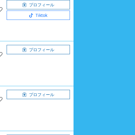
プロフィール
Tiktok
プロフィール
プロフィール