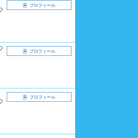
プロフィール
プロフィール
プロフィール