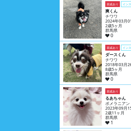
親戚あり
イン
爽くん
チワワ
2024年03月
2歳5ヶ月
群馬県
0
親戚あり
イン
ダースくん
チワワ
2018年03月
8歳5ヶ月
群馬県
0
親戚あり
るあちゃん
ポメラニアン
2023年09月
2歳11ヶ月
群馬県
1