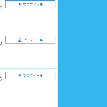
プロフィール
プロフィール
プロフィール