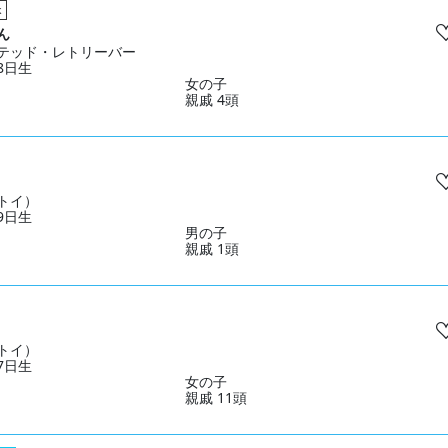
k
ん
テッド・レトリーバー
08日生
女の子
親戚 4頭
トイ）
29日生
男の子
親戚 1頭
トイ）
27日生
女の子
親戚 11頭