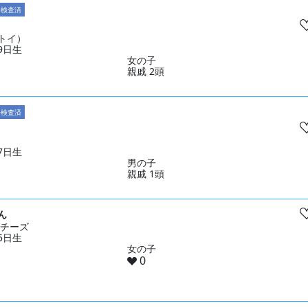
子検査済
トイ）
29日生
女の子
親戚 2頭
子検査済
07日生
男の子
親戚 1頭
ん
ルチーズ
15日生
女の子
0