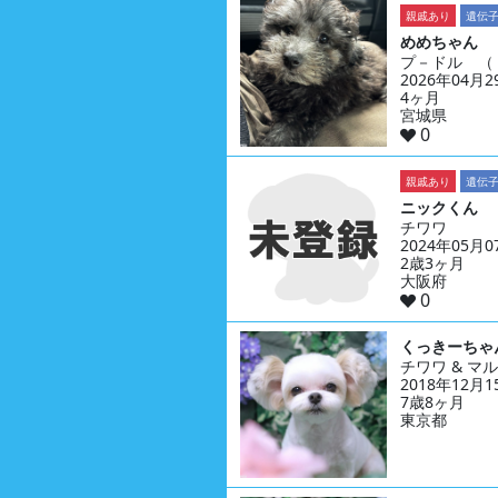
親戚あり
遺伝
めめちゃん
プ－ドル （
2026年04月
4ヶ月
宮城県
0
親戚あり
遺伝
ニックくん
チワワ
2024年05月
2歳3ヶ月
大阪府
0
くっきーちゃ
チワワ & マ
2018年12月
7歳8ヶ月
東京都