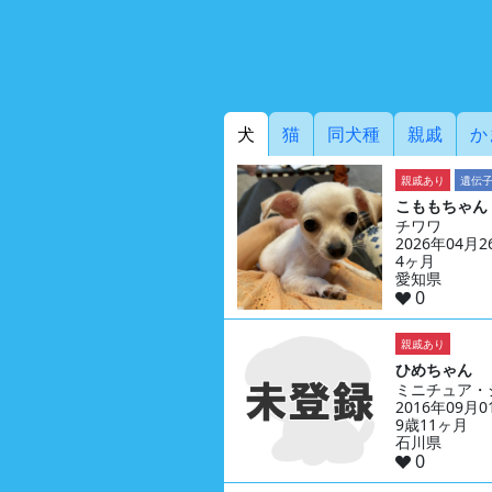
犬
猫
同犬種
親戚
か
親戚あり
遺伝
こももちゃん
チワワ
2026年04月
4ヶ月
愛知県
0
親戚あり
ひめちゃん
ミニチュア・
2016年09月
9歳11ヶ月
石川県
0