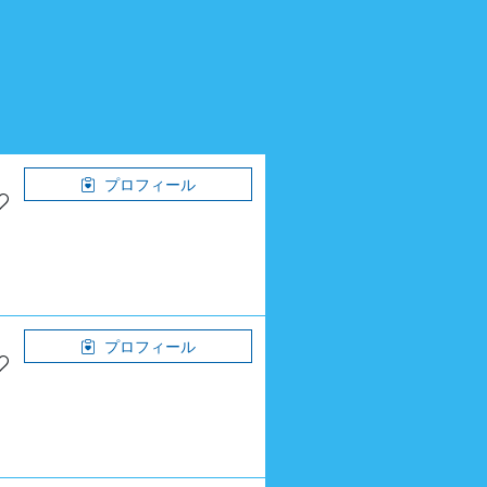
プロフィール
プロフィール