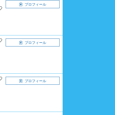
プロフィール
プロフィール
プロフィール