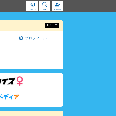
ログイン
検索
新規登録
シェア
プロフィール