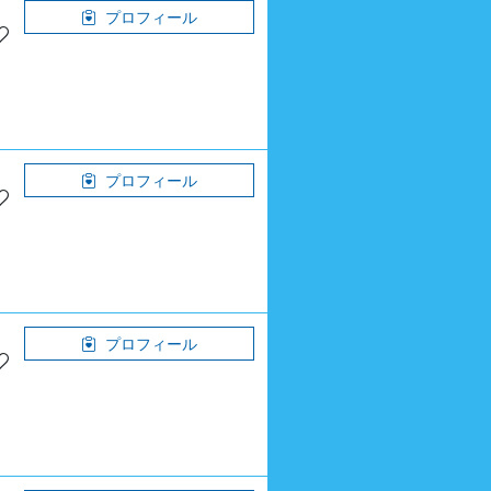
プロフィール
プロフィール
プロフィール