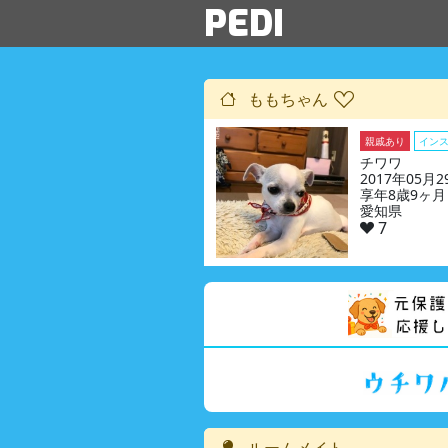
PEDI
ももちゃん
親戚あり
イン
チワワ
2017年05月
享年8歳9ヶ月
愛知県
7