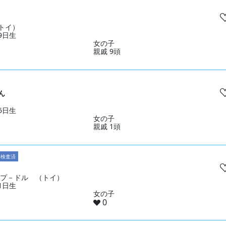
トイ）
09日生
女の子
親戚 9頭
ん
06日生
女の子
親戚 1頭
子検査済
& プ－ドル （トイ）
31日生
女の子
0