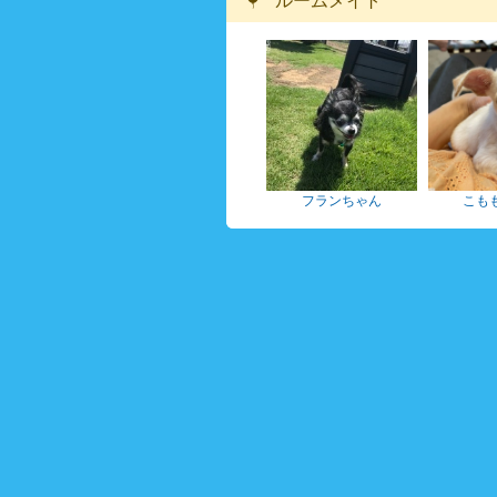
ルームメイト
フランちゃん
こも