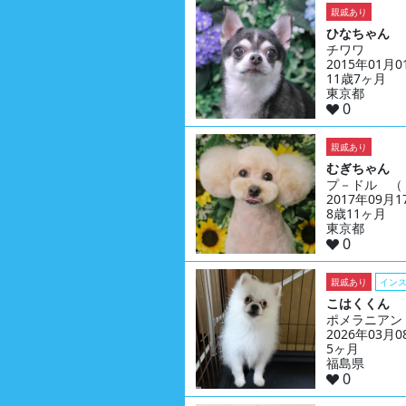
親戚あり
ひなちゃん
チワワ
2015年01月
11歳7ヶ月
東京都
0
親戚あり
むぎちゃん
プ－ドル （
2017年09月
8歳11ヶ月
東京都
0
親戚あり
イン
こはくくん
ポメラニアン
2026年03月
5ヶ月
福島県
0