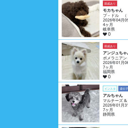
親戚あり
モカちゃん
プ－ドル （
2026年04月
4ヶ月
岐阜県
0
親戚あり
アンジュちゃ
ポメラニアン
2026年01月
7ヶ月
福岡県
0
インスタ
遺伝
アルちゃん
マルチーズ 
2026年01月
7ヶ月
静岡県