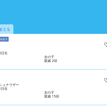
まとも
子検査済
26日生
女の子
親戚 2頭
シュナウザー
01日生
女の子
親戚 15頭