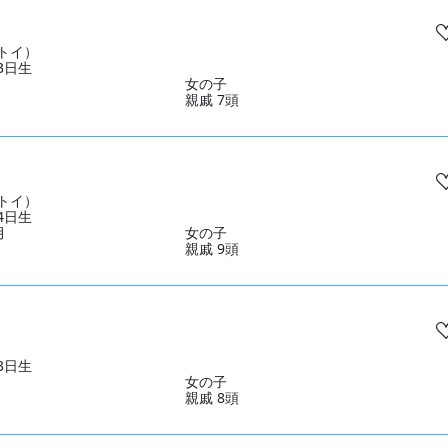
トイ）
23日生
女の子
親戚 7頭
トイ）
14日生
月
女の子
親戚 9頭
03日生
女の子
親戚 8頭