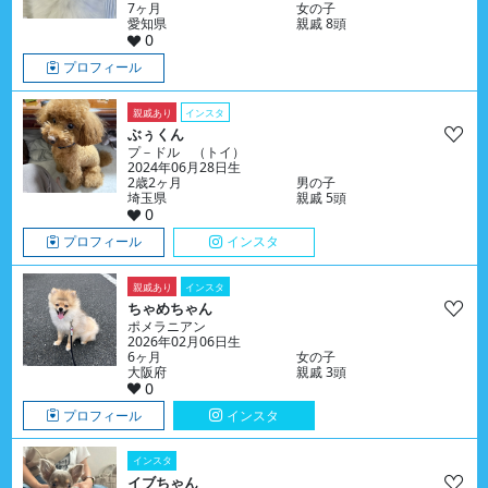
7ヶ月
女の子
愛知県
親戚 8頭
0
プロフィール
親戚あり
インスタ
ぶぅくん
プ－ドル （トイ）
2024年06月28日生
2歳2ヶ月
男の子
埼玉県
親戚 5頭
0
プロフィール
インスタ
親戚あり
インスタ
ちゃめちゃん
ポメラニアン
2026年02月06日生
6ヶ月
女の子
大阪府
親戚 3頭
0
プロフィール
インスタ
インスタ
イブちゃん