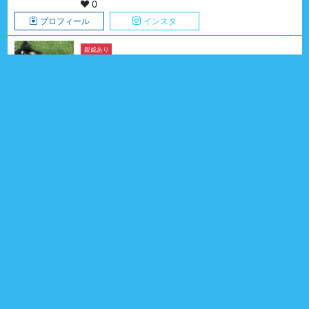
0
プロフィール
インスタ
親戚あり
ちくわくん
チワワ
2021年06月01日生
5歳2ヶ月
男の子
茨城県
親戚 17頭
0
プロフィール
親戚あり
まゆちゃん
ポメラニアン
2025年02月04日生
1歳6ヶ月
女の子
香川県
親戚 3頭
0
プロフィール
親戚あり
こあちゃん
ミニチュア・シュナウザー
2023年09月05日生