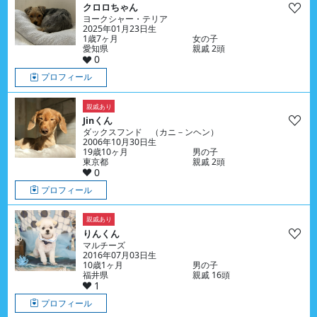
クロロちゃん
ヨークシャー・テリア
2025年01月23日生
1歳7ヶ月
女の子
愛知県
親戚 2頭
0
プロフィール
親戚あり
Jinくん
ダックスフンド （カニ－ンヘン）
2006年10月30日生
19歳10ヶ月
男の子
東京都
親戚 2頭
0
プロフィール
親戚あり
りんくん
マルチーズ
2016年07月03日生
10歳1ヶ月
男の子
福井県
親戚 16頭
1
プロフィール