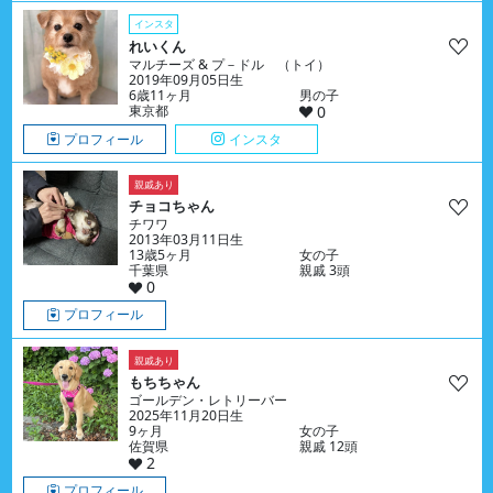
インスタ
れいくん
マルチーズ & プ－ドル （トイ）
2019年09月05日生
6歳11ヶ月
男の子
東京都
0
プロフィール
インスタ
親戚あり
チョコちゃん
チワワ
2013年03月11日生
13歳5ヶ月
女の子
千葉県
親戚 3頭
0
プロフィール
親戚あり
もちちゃん
ゴールデン・レトリーバー
2025年11月20日生
9ヶ月
女の子
佐賀県
親戚 12頭
2
プロフィール