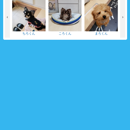
‹
›
ころくん
まろくん
ぺろくん