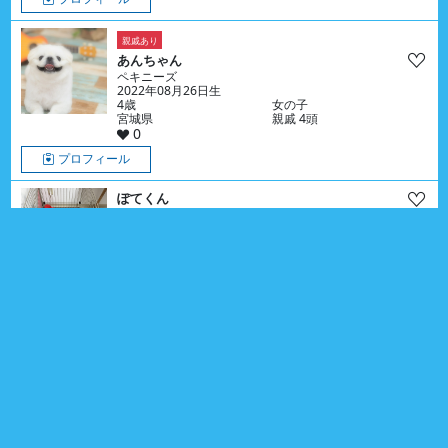
親戚あり
あんちゃん
ペキニーズ
2022年08月26日生
4歳
女の子
宮城県
親戚 4頭
0
プロフィール
ぽてくん
ポメラニアン
2026年09月04日生
11ヶ月
男の子
埼玉県
0
プロフィール
親戚あり
JEEPくん
パグ
2024年12月19日生
1歳8ヶ月
男の子
兵庫県
親戚 7頭
0