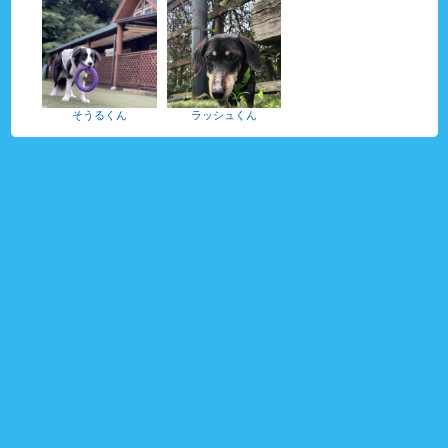
そうるくん
ラッシュくん