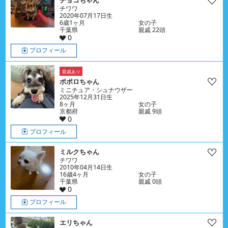
チョコちゃん
チワワ
2020年07月17日生
6歳1ヶ月
女の子
千葉県
親戚 22頭
0
プロフィール
親戚あり
ポポロちゃん
ミニチュア・シュナウザー
2025年12月31日生
8ヶ月
女の子
京都府
親戚 9頭
0
プロフィール
ミルクちゃん
チワワ
2010年04月14日生
16歳4ヶ月
女の子
千葉県
親戚 0頭
0
プロフィール
エリちゃん