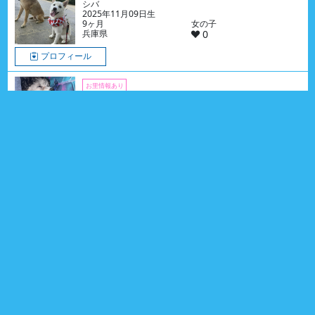
シバ
2025年11月09日生
9ヶ月
女の子
兵庫県
0
プロフィール
お里情報あり
KOGYARUちゃん
プ－ドル （トイ）
2026年02月06日生
6ヶ月
女の子
兵庫県
親戚 0頭
0
プロフィール
HONUちゃん
プ－ドル （トイ） & ビション・フリーゼ
2024年04月21日生
2歳4ヶ月
女の子
兵庫県
0
プロフィール
親戚あり
シエルくん