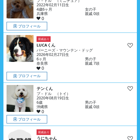
プ－ドル （ミニチュア）
2022年02月11日生
4歳6ヶ月
女の子
兵庫県
親戚 0頭
0
プロフィール
親戚あり
LUCAくん
バーニーズ・マウンテン・ドッグ
2026年02月27日生
6ヶ月
男の子
奈良県
親戚 7頭
0
プロフィール
テンくん
プ－ドル （トイ）
2020年08月19日生
6歳
男の子
沖縄県
親戚 0頭
0
プロフィール
親戚あり
うにちゃん