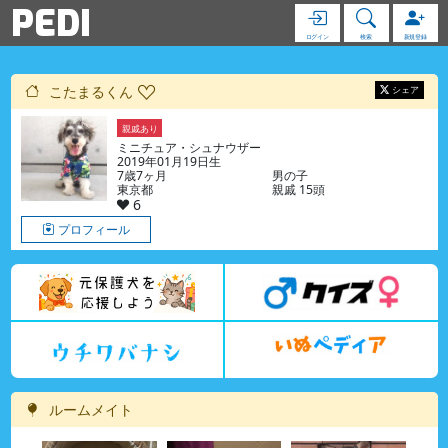
PEDI
ログイン
検索
新規登録
こたまるくん
シェア
親戚あり
ミニチュア・シュナウザー
2019年01月19日生
7歳7ヶ月
男の子
東京都
親戚 15頭
6
プロフィール
ルームメイト