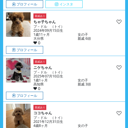
プロフィール
インスタ
親戚あり
ちゃ子ちゃん
プ－ドル （トイ）
2024年09月15日生
1歳11ヶ月
女の子
大分県
親戚 6頭
0
プロフィール
親戚あり
ニケちゃん
プ－ドル （トイ）
2025年07月10日生
1歳1ヶ月
女の子
高知県
親戚 3頭
0
プロフィール
親戚あり
ココちゃん
プ－ドル （トイ）
2021年12月31日生
4歳8ヶ月
女の子