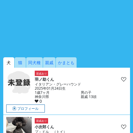
犬
猫
同犬種
親戚
かまとも
親戚あり
羽ノ助くん
イタリアン・グレーハウンド
2025年01月24日生
1歳7ヶ月
男の子
神奈川県
親戚 13頭
0
プロフィール
親戚あり
小次郎くん
プ－ドル （トイ）