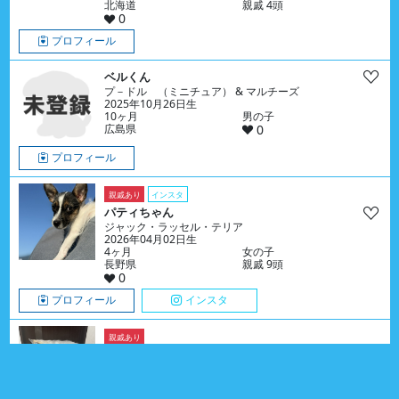
北海道
親戚 4頭
0
プロフィール
ベルくん
プ－ドル （ミニチュア） & マルチーズ
2025年10月26日生
10ヶ月
男の子
広島県
0
プロフィール
親戚あり
インスタ
パティちゃん
ジャック・ラッセル・テリア
2026年04月02日生
4ヶ月
女の子
長野県
親戚 9頭
0
プロフィール
インスタ
親戚あり
アロくん
シベリアン・ハスキー
2026年04月18日生
4ヶ月
男の子