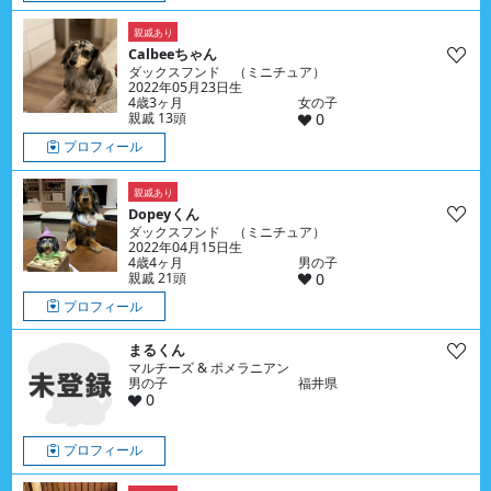
親戚あり
Calbeeちゃん
ダックスフンド （ミニチュア）
2022年05月23日生
4歳3ヶ月
女の子
親戚 13頭
0
プロフィール
親戚あり
Dopeyくん
ダックスフンド （ミニチュア）
2022年04月15日生
4歳4ヶ月
男の子
親戚 21頭
0
プロフィール
まるくん
マルチーズ & ポメラニアン
男の子
福井県
0
プロフィール