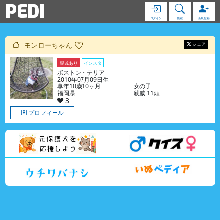
PEDI
ログイン
検索
新規登録
モンローちゃん
シェア
親戚あり
インスタ
ボストン・テリア
2010年07月09日生
享年10歳10ヶ月
女の子
福岡県
親戚 11頭
3
プロフィール