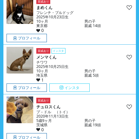
親戚あり
まめくん
フレンチ・ブルドッグ
2025年10月23日生
10ヶ月
男の子
東京都
親戚 14頭
0
プロフィール
親戚あり
インスタ
メンマくん
チワワ
2025年10月25日生
10ヶ月
男の子
埼玉県
親戚 5頭
1
プロフィール
インスタ
親戚あり
チュロスくん
プ－ドル （トイ）
2020年11月13日生
5歳9ヶ月
男の子
茨城県
親戚 19頭
0
プロフィール