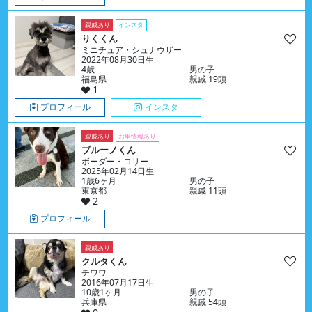
親戚あり
インスタ
りくくん
ミニチュア・シュナウザー
2022年08月30日生
4歳
男の子
福島県
親戚 19頭
1
プロフィール
インスタ
親戚あり
お里情報あり
ブルーノくん
ボーダー・コリー
2025年02月14日生
1歳6ヶ月
男の子
東京都
親戚 11頭
2
プロフィール
親戚あり
クルタくん
チワワ
2016年07月17日生
10歳1ヶ月
男の子
兵庫県
親戚 54頭