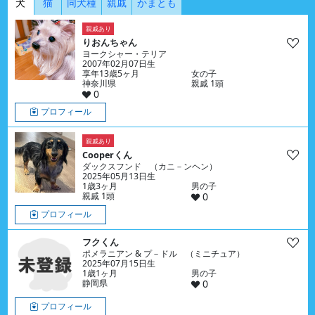
犬
猫
同犬種
親戚
かまとも
親戚あり
りおんちゃん
ヨークシャー・テリア
2007年02月07日生
享年13歳5ヶ月
女の子
神奈川県
親戚 1頭
0
プロフィール
親戚あり
Cooperくん
ダックスフンド （カニ－ンヘン）
2025年05月13日生
1歳3ヶ月
男の子
親戚 1頭
0
プロフィール
フクくん
ポメラニアン & プ－ドル （ミニチュア）
2025年07月15日生
1歳1ヶ月
男の子
静岡県
0
プロフィール