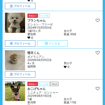
0
プロフィール
親戚あり
インスタ
ブランちゃん
ビション・フリーゼ
2024年10月03日生
1歳10ヶ月
女の子
愛知県
親戚 30頭
0
プロフィール
インスタ
悟天くん
ポメラニアン
2026年04月05日生
4ヶ月
男の子
福岡県
0
プロフィール
親戚あり
インスタ
Tiktok
おこげちゃん
ミニチュア・ピンシャー
2025年08月16日生
1歳
女の子
新潟県
親戚 17頭