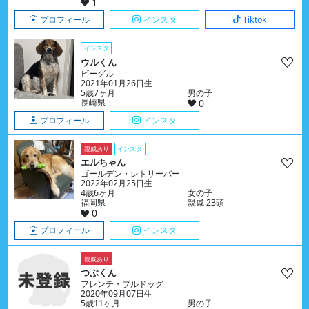
1
プロフィール
インスタ
Tiktok
インスタ
ウルくん
ビーグル
2021年01月26日生
5歳7ヶ月
男の子
長崎県
0
プロフィール
インスタ
親戚あり
インスタ
エルちゃん
ゴールデン・レトリーバー
2022年02月25日生
4歳6ヶ月
女の子
福岡県
親戚 23頭
0
プロフィール
インスタ
親戚あり
つぶくん
フレンチ・ブルドッグ
2020年09月07日生
5歳11ヶ月
男の子