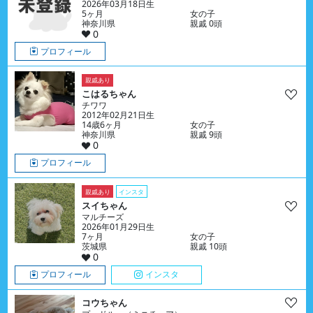
2026年03月18日生
5ヶ月
女の子
神奈川県
親戚 0頭
0
プロフィール
親戚あり
こはるちゃん
チワワ
2012年02月21日生
14歳6ヶ月
女の子
神奈川県
親戚 9頭
0
プロフィール
親戚あり
インスタ
スイちゃん
マルチーズ
2026年01月29日生
7ヶ月
女の子
茨城県
親戚 10頭
0
プロフィール
インスタ
コウちゃん