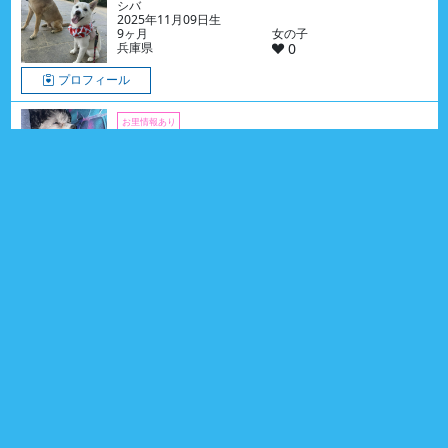
シバ
2025年11月09日生
9ヶ月
女の子
兵庫県
0
プロフィール
お里情報あり
KOGYARUちゃん
プ－ドル （トイ）
2026年02月06日生
6ヶ月
女の子
兵庫県
親戚 0頭
0
プロフィール
HONUちゃん
プ－ドル （トイ） & ビション・フリーゼ
2024年04月21日生
2歳4ヶ月
女の子
兵庫県
0
プロフィール
親戚あり
シエルくん