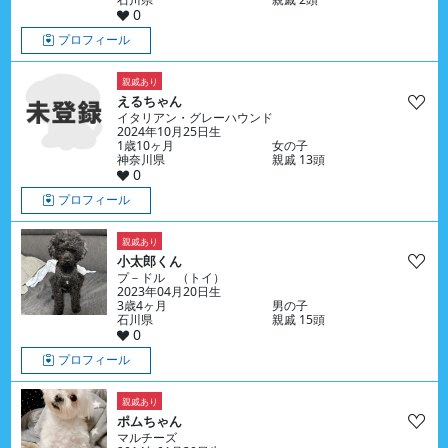
0
プロフィール
親戚あり
えるちゃん
イタリアン・グレーハウンド
2024年10月25日生
1歳10ヶ月
女の子
神奈川県
親戚 13頭
0
プロフィール
親戚あり
小太郎くん
プ－ドル （トイ）
2023年04月20日生
3歳4ヶ月
男の子
石川県
親戚 15頭
0
プロフィール
親戚あり
ポムちゃん
マルチーズ