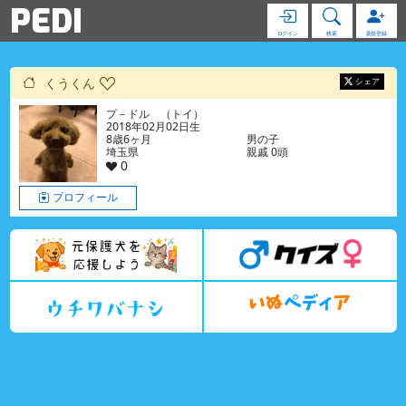
PEDI
ログイン
検索
新規登録
くうくん
シェア
プ－ドル （トイ）
2018年02月02日生
8歳6ヶ月
男の子
埼玉県
親戚 0頭
0
プロフィール