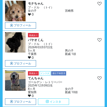
モナちゃん
プ－ドル （トイ）
女の子
宮崎県
0
プロフィール
親戚あり
パヤオくん
プ－ドル （トイ）
2026年03月07日生
5ヶ月
男の子
千葉県
親戚 1頭
0
プロフィール
親戚あり
インスタ
遺伝子検査済
てんちゃん
ゴールデン・レトリーバー
2025年12月09日生
8ヶ月
女の子
愛知県
親戚 10頭
0
プロフィール
インスタ