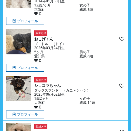
2014年01月30日生
12歳7ヶ月
女の子
大阪府
親戚 1頭
0
プロフィール
親戚あり
おこげくん
プ－ドル （トイ）
2026年03月24日生
5ヶ月
男の子
愛知県
親戚 6頭
0
プロフィール
親戚あり
ショコラちゃん
ダックスフンド （カニ－ンヘン）
2025年06月02日生
1歳2ヶ月
女の子
大阪府
親戚 14頭
0
プロフィール
親戚あり