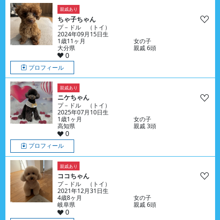
親戚あり
ちゃ子ちゃん
プ－ドル （トイ）
2024年09月15日生
1歳11ヶ月
女の子
大分県
親戚 6頭
0
プロフィール
親戚あり
ニケちゃん
プ－ドル （トイ）
2025年07月10日生
1歳1ヶ月
女の子
高知県
親戚 3頭
0
プロフィール
親戚あり
ココちゃん
プ－ドル （トイ）
2021年12月31日生
4歳8ヶ月
女の子
岐阜県
親戚 6頭
0