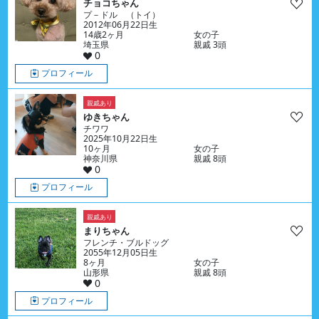
チョコちゃん
プ－ドル （トイ）
2012年06月22日生
14歳2ヶ月
女の子
埼玉県
親戚 3頭
0
プロフィール
親戚あり
ゆきちゃん
チワワ
2025年10月22日生
10ヶ月
女の子
神奈川県
親戚 8頭
0
プロフィール
親戚あり
まりちゃん
フレンチ・ブルドッグ
2055年12月05日生
8ヶ月
女の子
山形県
親戚 8頭
0
プロフィール