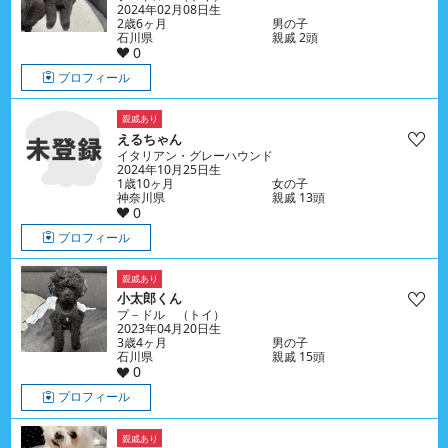
2024年02月08日生
2歳6ヶ月
男の子
石川県
親戚 2頭
0
プロフィール
親戚あり
えるちゃん
イタリアン・グレーハウンド
2024年10月25日生
1歳10ヶ月
女の子
神奈川県
親戚 13頭
0
プロフィール
親戚あり
小太郎くん
プ－ドル （トイ）
2023年04月20日生
3歳4ヶ月
男の子
石川県
親戚 15頭
0
プロフィール
親戚あり