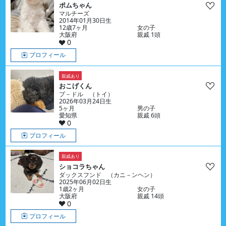
ポムちゃん
マルチーズ
2014年01月30日生
12歳7ヶ月
女の子
大阪府
親戚 1頭
0
プロフィール
親戚あり
おこげくん
プ－ドル （トイ）
2026年03月24日生
5ヶ月
男の子
愛知県
親戚 6頭
0
プロフィール
親戚あり
ショコラちゃん
ダックスフンド （カニ－ンヘン）
2025年06月02日生
1歳2ヶ月
女の子
大阪府
親戚 14頭
0
プロフィール