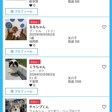
岐阜県
親戚 6頭
0
プロフィール
親戚あり
るるちゃん
プ－ドル （トイ）
2025年08月04日生
1歳
女の子
福岡県
親戚 5頭
0
プロフィール
親戚あり
ミラちゃん
シー・ズー
2026年03月08日生
5ヶ月
女の子
千葉県
親戚 33頭
0
プロフィール
親戚あり
チャンプくん
ウェルシュ・コーギー・ペンブローク