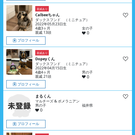
親戚あり
Calbeeちゃん
ダックスフンド （ミニチュア）
2022年05月23日生
4歳3ヶ月
女の子
親戚 13頭
0
プロフィール
親戚あり
Dopeyくん
ダックスフンド （ミニチュア）
2022年04月15日生
4歳4ヶ月
男の子
親戚 21頭
0
プロフィール
まるくん
マルチーズ & ポメラニアン
男の子
福井県
0
プロフィール