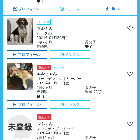
1
プロフィール
インスタ
Tiktok
インスタ
ウルくん
ビーグル
2021年01月26日生
5歳7ヶ月
男の子
長崎県
0
プロフィール
インスタ
親戚あり
インスタ
エルちゃん
ゴールデン・レトリーバー
2022年02月25日生
4歳6ヶ月
女の子
福岡県
親戚 23頭
0
プロフィール
インスタ
親戚あり
つぶくん
フレンチ・ブルドッグ
2020年09月07日生
5歳11ヶ月
男の子