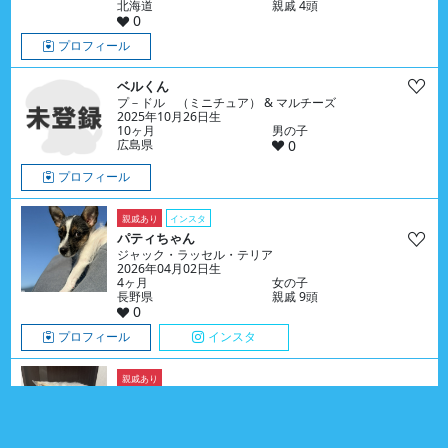
北海道
親戚 4頭
0
プロフィール
ベルくん
プ－ドル （ミニチュア） & マルチーズ
2025年10月26日生
10ヶ月
男の子
広島県
0
プロフィール
親戚あり
インスタ
パティちゃん
ジャック・ラッセル・テリア
2026年04月02日生
4ヶ月
女の子
長野県
親戚 9頭
0
プロフィール
インスタ
親戚あり
アロくん
シベリアン・ハスキー
2026年04月18日生
4ヶ月
男の子