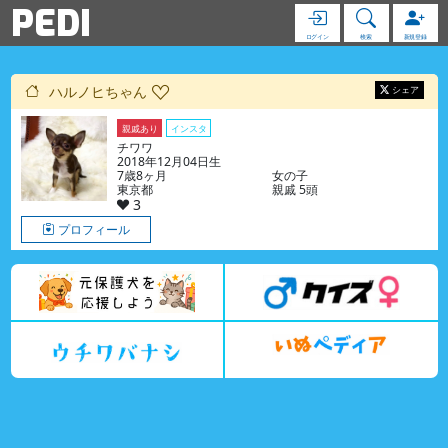
PEDI
ログイン
検索
新規登録
ハルノヒちゃん
シェア
親戚あり
インスタ
チワワ
2018年12月04日生
7歳8ヶ月
女の子
東京都
親戚 5頭
3
プロフィール