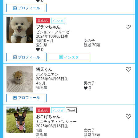
0
プロフィール
親戚あり
インスタ
ブランちゃん
ビション・フリーゼ
2024年10月03日生
1歳10ヶ月
女の子
愛知県
親戚 30頭
0
プロフィール
インスタ
悟天くん
ポメラニアン
2026年04月05日生
4ヶ月
男の子
福岡県
0
プロフィール
親戚あり
インスタ
Tiktok
おこげちゃん
ミニチュア・ピンシャー
2025年08月16日生
1歳
女の子
新潟県
親戚 17頭