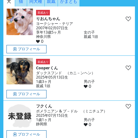
犬
猫
同犬種
親戚
かまとも
親戚あり
りおんちゃん
ヨークシャー・テリア
2007年02月07日生
享年13歳5ヶ月
女の子
神奈川県
親戚 1頭
0
プロフィール
親戚あり
Cooperくん
ダックスフンド （カニ－ンヘン）
2025年05月13日生
1歳3ヶ月
男の子
親戚 1頭
0
プロフィール
フクくん
ポメラニアン & プ－ドル （ミニチュア）
2025年07月15日生
1歳1ヶ月
男の子
静岡県
0
プロフィール