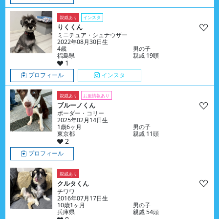
親戚あり
インスタ
りくくん
ミニチュア・シュナウザー
2022年08月30日生
4歳
男の子
福島県
親戚 19頭
1
プロフィール
インスタ
親戚あり
お里情報あり
ブルーノくん
ボーダー・コリー
2025年02月14日生
1歳6ヶ月
男の子
東京都
親戚 11頭
2
プロフィール
親戚あり
クルタくん
チワワ
2016年07月17日生
10歳1ヶ月
男の子
兵庫県
親戚 54頭