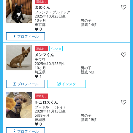
親戚あり
まめくん
フレンチ・ブルドッグ
2025年10月23日生
10ヶ月
男の子
東京都
親戚 14頭
0
プロフィール
親戚あり
インスタ
メンマくん
チワワ
2025年10月25日生
10ヶ月
男の子
埼玉県
親戚 5頭
1
プロフィール
インスタ
親戚あり
チュロスくん
プ－ドル （トイ）
2020年11月13日生
5歳9ヶ月
男の子
茨城県
親戚 19頭
0
プロフィール