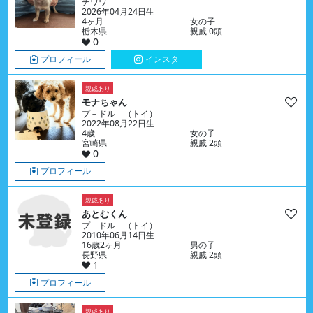
チワワ
2026年04月24日生
4ヶ月
女の子
栃木県
親戚 0頭
0
プロフィール
インスタ
親戚あり
モナちゃん
プ－ドル （トイ）
2022年08月22日生
4歳
女の子
宮崎県
親戚 2頭
0
プロフィール
親戚あり
あとむくん
プ－ドル （トイ）
2010年06月14日生
16歳2ヶ月
男の子
長野県
親戚 2頭
1
プロフィール
親戚あり