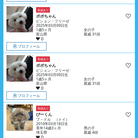
親戚あり
ポポちゃん
ビション・フリーゼ
2025年03月09日生
1歳5ヶ月
女の子
富山県
親戚 31頭
0
プロフィール
親戚あり
ポポちゃん
ビション・フリーゼ
2025年03月09日生
1歳5ヶ月
女の子
富山県
親戚 31頭
0
プロフィール
親戚あり
ぴーくん
プ－ドル （トイ）
2010年03月18日生
享年14歳3ヶ月
男の子
埼玉県
親戚 4頭
0