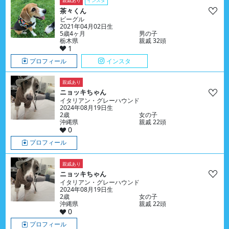
親戚あり
インスタ
茶々くん
ビーグル
2021年04月02日生
5歳4ヶ月
男の子
栃木県
親戚 32頭
1
プロフィール
インスタ
親戚あり
ニョッキちゃん
イタリアン・グレーハウンド
2024年08月19日生
2歳
女の子
沖縄県
親戚 22頭
0
プロフィール
親戚あり
ニョッキちゃん
イタリアン・グレーハウンド
2024年08月19日生
2歳
女の子
沖縄県
親戚 22頭
0
プロフィール