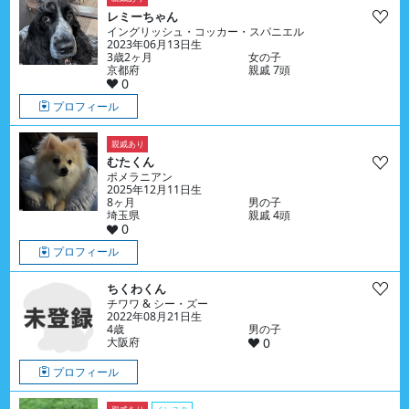
レミーちゃん
イングリッシュ・コッカー・スパニエル
2023年06月13日生
3歳2ヶ月
女の子
京都府
親戚 7頭
0
プロフィール
親戚あり
むたくん
ポメラニアン
2025年12月11日生
8ヶ月
男の子
埼玉県
親戚 4頭
0
プロフィール
ちくわくん
チワワ & シー・ズー
2022年08月21日生
4歳
男の子
大阪府
0
プロフィール