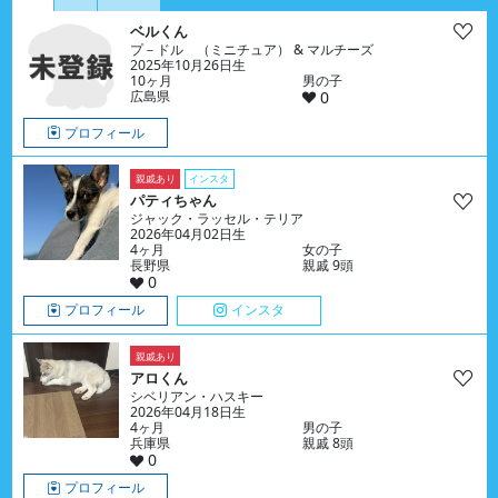
ベルくん
プ－ドル （ミニチュア） & マルチーズ
2025年10月26日生
10ヶ月
男の子
広島県
0
プロフィール
親戚あり
インスタ
パティちゃん
ジャック・ラッセル・テリア
2026年04月02日生
4ヶ月
女の子
長野県
親戚 9頭
0
プロフィール
インスタ
親戚あり
アロくん
シベリアン・ハスキー
2026年04月18日生
4ヶ月
男の子
兵庫県
親戚 8頭
0
プロフィール