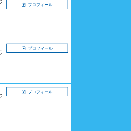
プロフィール
プロフィール
プロフィール