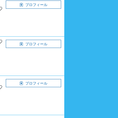
プロフィール
プロフィール
プロフィール