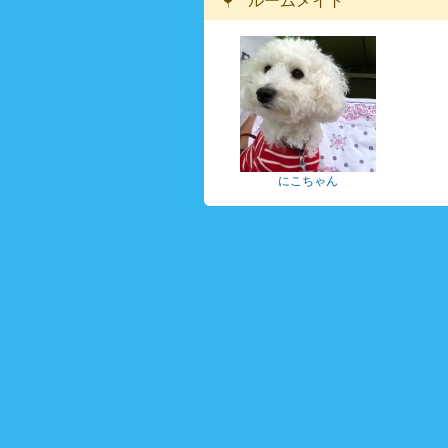
ルームメイト
にこちゃん