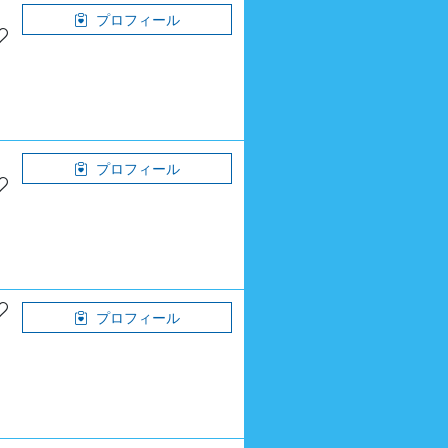
プロフィール
プロフィール
プロフィール