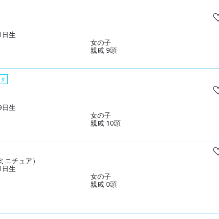
21日生
女の子
親戚 9頭
スタ
29日生
女の子
親戚 10頭
ミニチュア）
11日生
女の子
親戚 0頭