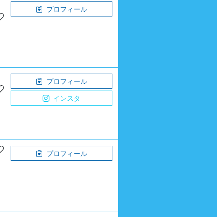
プロフィール
プロフィール
インスタ
プロフィール