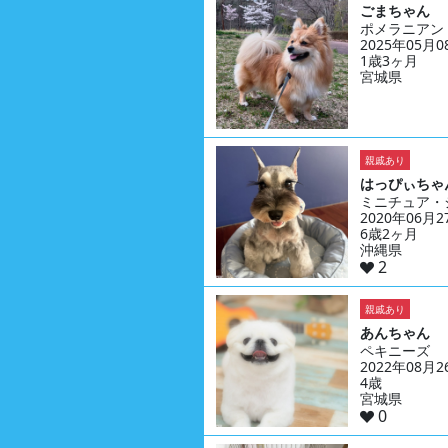
ごまちゃん
ポメラニアン
2025年05月
1歳3ヶ月
宮城県
親戚あり
はっぴぃちゃ
ミニチュア・
2020年06月
6歳2ヶ月
沖縄県
2
親戚あり
あんちゃん
ペキニーズ
2022年08月
4歳
宮城県
0