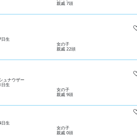
親戚 7頭
17日生
女の子
親戚 22頭
シュナウザー
31日生
女の子
親戚 9頭
14日生
女の子
親戚 0頭