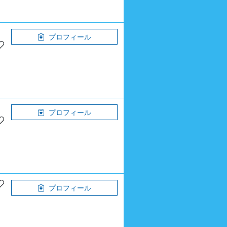
プロフィール
プロフィール
プロフィール