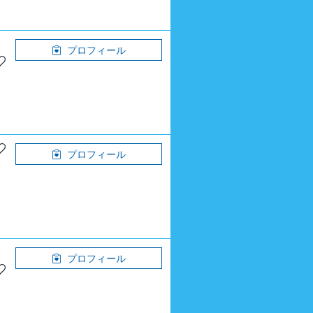
プロフィール
プロフィール
プロフィール