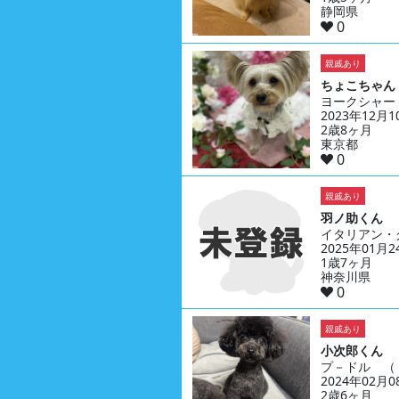
静岡県
0
親戚あり
ちょこちゃん
ヨークシャー
2023年12月
2歳8ヶ月
東京都
0
親戚あり
羽ノ助くん
イタリアン・
2025年01月
1歳7ヶ月
神奈川県
0
親戚あり
小次郎くん
プ－ドル （
2024年02月
2歳6ヶ月