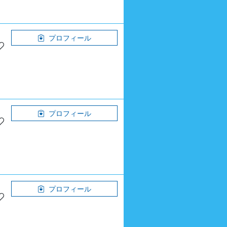
プロフィール
プロフィール
プロフィール