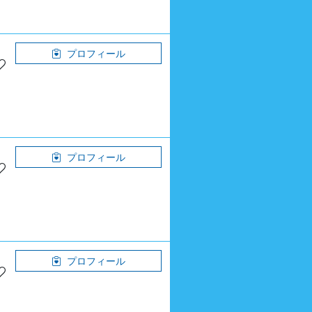
プロフィール
プロフィール
プロフィール