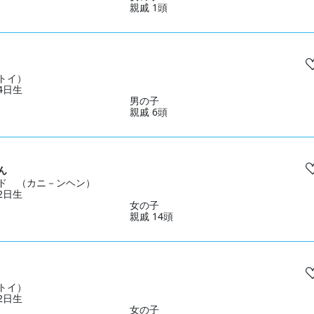
親戚 1頭
トイ）
24日生
男の子
親戚 6頭
ん
ド （カニ－ンヘン）
02日生
女の子
親戚 14頭
トイ）
22日生
女の子