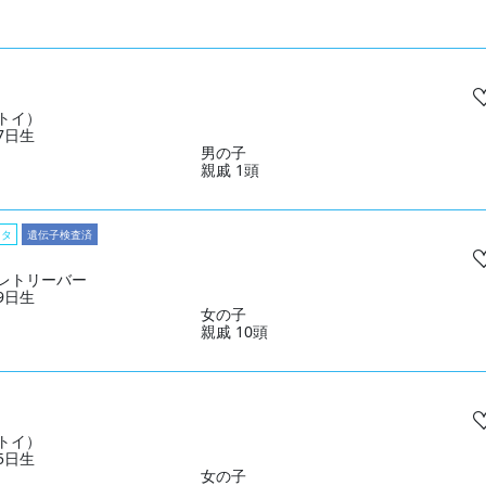
トイ）
07日生
男の子
親戚 1頭
スタ
遺伝子検査済
レトリーバー
09日生
女の子
親戚 10頭
トイ）
15日生
女の子