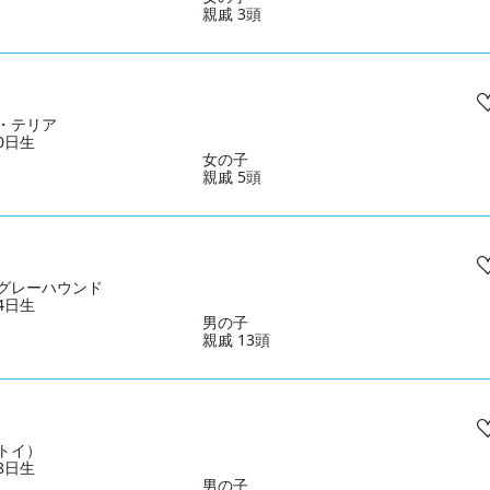
親戚 3頭
・テリア
10日生
女の子
親戚 5頭
グレーハウンド
24日生
男の子
親戚 13頭
トイ）
08日生
男の子