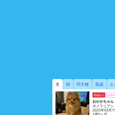
犬
猫
同犬種
親戚
か
親戚あり
お里
おかかちゃん
ポメラニアン
2025年03月
1歳5ヶ月