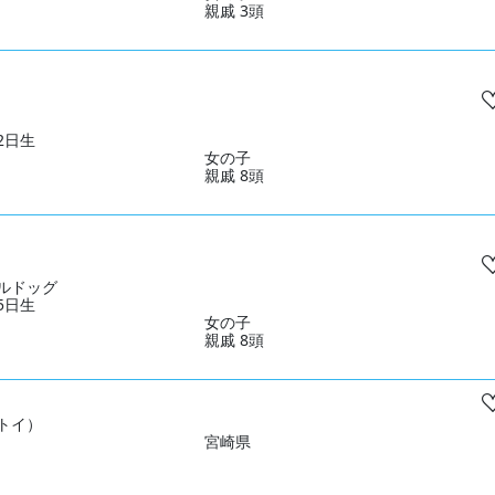
親戚 3頭
22日生
女の子
親戚 8頭
ルドッグ
05日生
女の子
親戚 8頭
トイ）
宮崎県