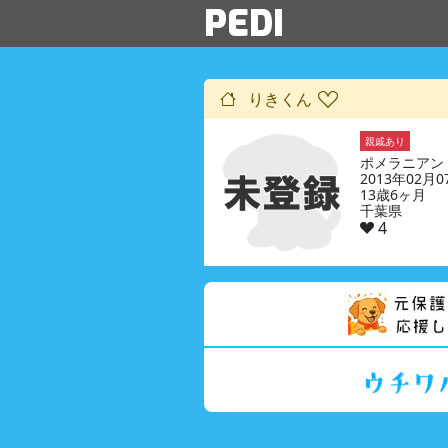
PEDI
りきくん
親戚あり
ポメラニアン
2013年02月
13歳6ヶ月
千葉県
4