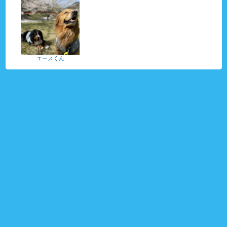
エースくん