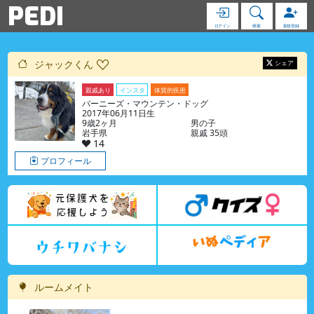
PEDI
ログイン
検索
新規登録
ジャックくん
シェア
親戚あり
インスタ
体質的疾患
バーニーズ・マウンテン・ドッグ
2017年06月11日生
9歳2ヶ月
男の子
岩手県
親戚 35頭
14
プロフィール
ルームメイト