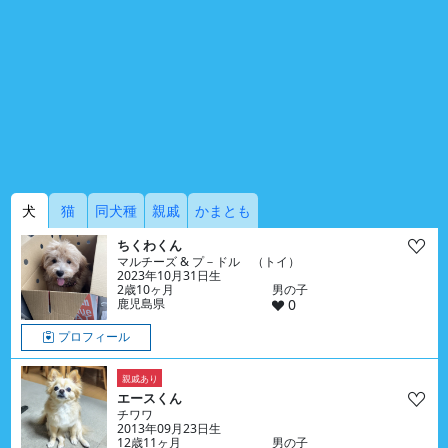
犬
猫
同犬種
親戚
かまとも
ちくわくん
マルチーズ & プ－ドル （トイ）
2023年10月31日生
2歳10ヶ月
男の子
鹿児島県
0
プロフィール
親戚あり
エースくん
チワワ
2013年09月23日生
12歳11ヶ月
男の子