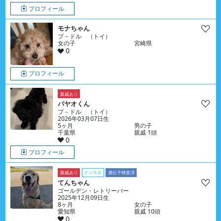
プロフィール
モナちゃん
プ－ドル （トイ）
女の子
宮崎県
0
プロフィール
親戚あり
パヤオくん
プ－ドル （トイ）
2026年03月07日生
5ヶ月
男の子
千葉県
親戚 1頭
0
プロフィール
親戚あり
インスタ
遺伝子検査済
てんちゃん
ゴールデン・レトリーバー
2025年12月09日生
8ヶ月
女の子
愛知県
親戚 10頭
0