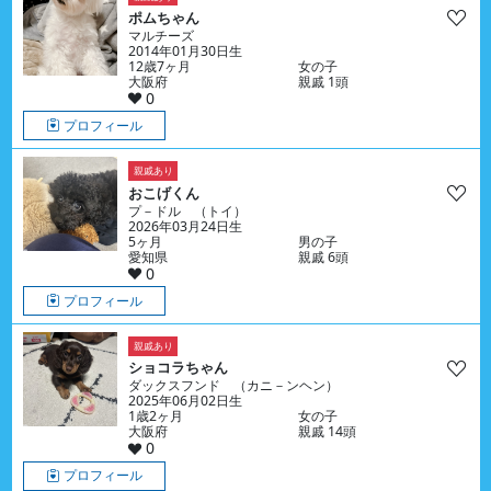
ポムちゃん
マルチーズ
2014年01月30日生
12歳7ヶ月
女の子
大阪府
親戚 1頭
0
プロフィール
親戚あり
おこげくん
プ－ドル （トイ）
2026年03月24日生
5ヶ月
男の子
愛知県
親戚 6頭
0
プロフィール
親戚あり
ショコラちゃん
ダックスフンド （カニ－ンヘン）
2025年06月02日生
1歳2ヶ月
女の子
大阪府
親戚 14頭
0
プロフィール