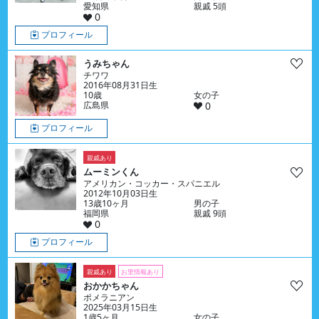
愛知県
親戚 5頭
0
プロフィール
うみちゃん
チワワ
2016年08月31日生
10歳
女の子
広島県
0
プロフィール
親戚あり
ムーミンくん
アメリカン・コッカー・スパニエル
2012年10月03日生
13歳10ヶ月
男の子
福岡県
親戚 9頭
0
プロフィール
親戚あり
お里情報あり
おかかちゃん
ポメラニアン
2025年03月15日生
1歳5ヶ月
女の子