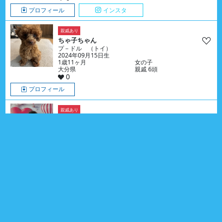
プロフィール
インスタ
親戚あり
ちゃ子ちゃん
プ－ドル （トイ）
2024年09月15日生
1歳11ヶ月
女の子
大分県
親戚 6頭
0
プロフィール
親戚あり
ニケちゃん
プ－ドル （トイ）
2025年07月10日生
1歳1ヶ月
女の子
高知県
親戚 3頭
0
プロフィール
親戚あり
ココちゃん
プ－ドル （トイ）
2021年12月31日生
4歳8ヶ月
女の子