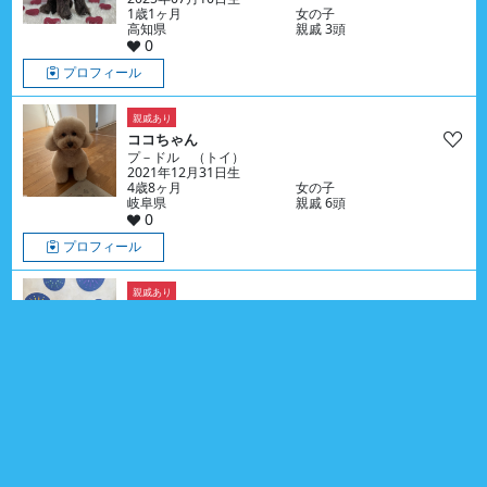
1歳1ヶ月
女の子
高知県
親戚 3頭
0
プロフィール
親戚あり
ココちゃん
プ－ドル （トイ）
2021年12月31日生
4歳8ヶ月
女の子
岐阜県
親戚 6頭
0
プロフィール
親戚あり
るるちゃん
プ－ドル （トイ）
2025年08月04日生
1歳
女の子
福岡県
親戚 5頭
0
プロフィール
親戚あり