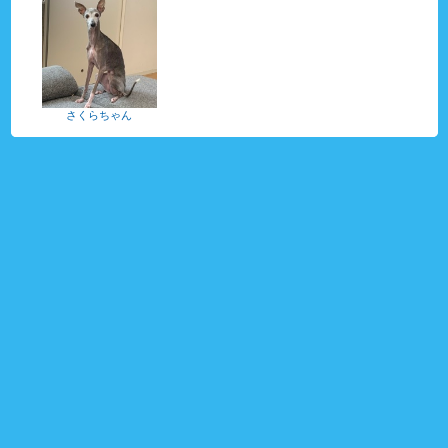
さくらちゃん