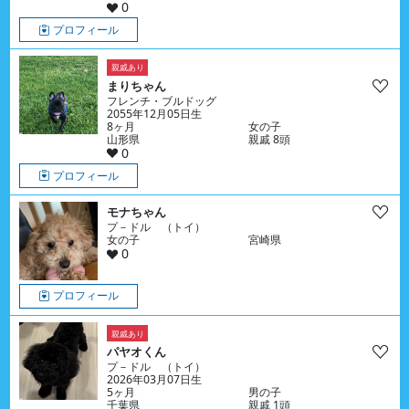
0
プロフィール
親戚あり
まりちゃん
フレンチ・ブルドッグ
2055年12月05日生
8ヶ月
女の子
山形県
親戚 8頭
0
プロフィール
モナちゃん
プ－ドル （トイ）
女の子
宮崎県
0
プロフィール
親戚あり
パヤオくん
プ－ドル （トイ）
2026年03月07日生
5ヶ月
男の子
千葉県
親戚 1頭