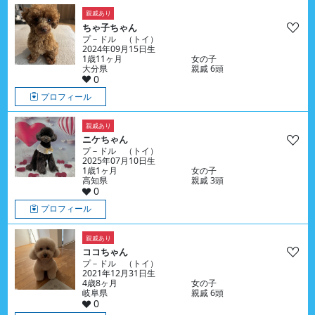
親戚あり
ちゃ子ちゃん
プ－ドル （トイ）
2024年09月15日生
1歳11ヶ月
女の子
大分県
親戚 6頭
0
プロフィール
親戚あり
ニケちゃん
プ－ドル （トイ）
2025年07月10日生
1歳1ヶ月
女の子
高知県
親戚 3頭
0
プロフィール
親戚あり
ココちゃん
プ－ドル （トイ）
2021年12月31日生
4歳8ヶ月
女の子
岐阜県
親戚 6頭
0