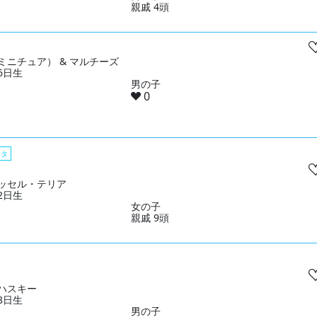
親戚 4頭
ミニチュア） & マルチーズ
26日生
男の子
0
スタ
ッセル・テリア
02日生
女の子
親戚 9頭
ハスキー
18日生
男の子