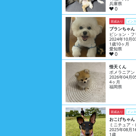
兵庫県
0
親戚あり
イン
ブランちゃん
ビション・フ
2024年10月
1歳10ヶ月
愛知県
0
悟天くん
ポメラニアン
2026年04月
4ヶ月
福岡県
親戚あり
イン
おこげちゃん
ミニチュア・
2025年08月
1歳