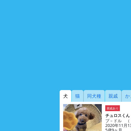
犬
猫
同犬種
親戚
か
親戚あり
チュロスくん
プ－ドル （
2020年11月
5歳9ヶ月