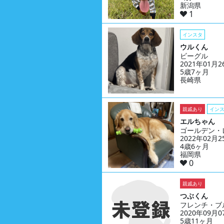
新潟県
1
インスタ
ウルくん
ビーグル
2021年01月
5歳7ヶ月
長崎県
親戚あり
イン
エルちゃん
ゴールデン・
2022年02月
4歳6ヶ月
福岡県
0
親戚あり
つぶくん
フレンチ・ブ
2020年09月
5歳11ヶ月