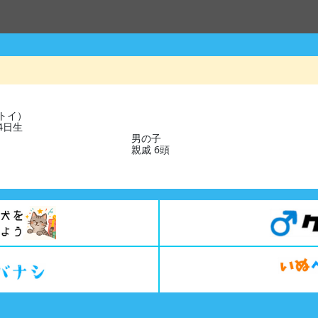
トイ）
24日生
男の子
親戚 6頭