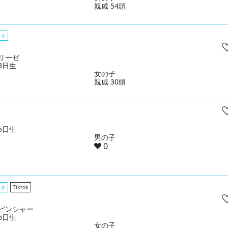
親戚 54頭
スタ
リーゼ
03日生
女の子
親戚 30頭
05日生
男の子
0
スタ
Tiktok
ピンシャー
16日生
女の子