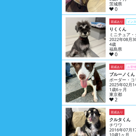
茨城県
0
親戚あり
イン
りくくん
ミニチュア・
2022年08月
4歳
福島県
0
親戚あり
お里
ブルーノくん
ボーダー・コ
2025年02月
1歳6ヶ月
東京都
2
親戚あり
クルタくん
チワワ
2016年07月
10歳1ヶ月