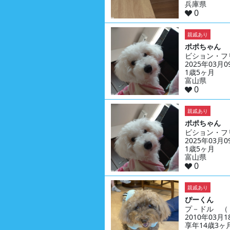
兵庫県
0
親戚あり
ポポちゃん
ビション・フ
2025年03月
1歳5ヶ月
富山県
0
親戚あり
ポポちゃん
ビション・フ
2025年03月
1歳5ヶ月
富山県
0
親戚あり
ぴーくん
プ－ドル （
2010年03月
享年14歳3ヶ