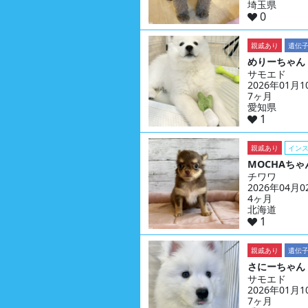
埼玉県
0
親戚あり
遺伝
めりーちゃん
サモエド
2026年01月
7ヶ月
愛知県
1
親戚あり
イン
MOCHAちゃ
チワワ
2026年04月
4ヶ月
北海道
1
親戚あり
遺伝
さにーちゃん
サモエド
2026年01月
7ヶ月