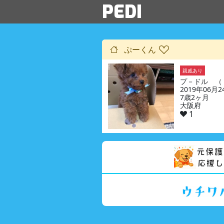
PEDI
ぷーくん
親戚あり
プ－ドル （
2019年06月
7歳2ヶ月
大阪府
1