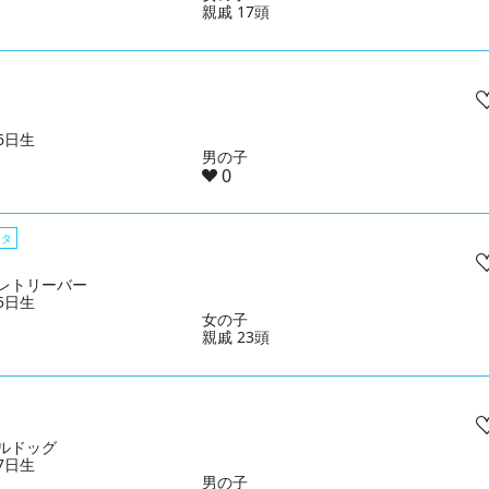
親戚 17頭
26日生
男の子
0
スタ
レトリーバー
25日生
女の子
親戚 23頭
ルドッグ
07日生
男の子