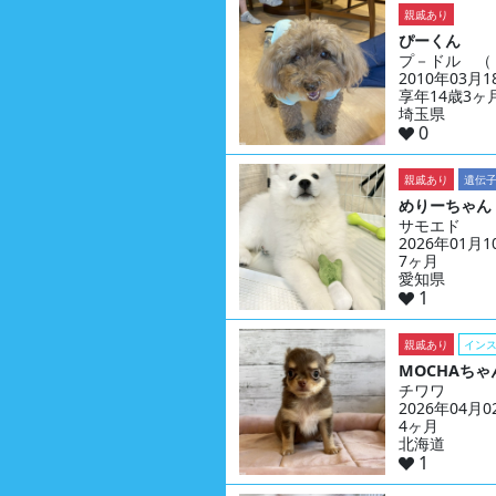
親戚あり
ぴーくん
プ－ドル （
2010年03月
享年14歳3ヶ
埼玉県
0
親戚あり
遺伝
めりーちゃん
サモエド
2026年01月
7ヶ月
愛知県
1
親戚あり
イン
MOCHAちゃ
チワワ
2026年04月
4ヶ月
北海道
1