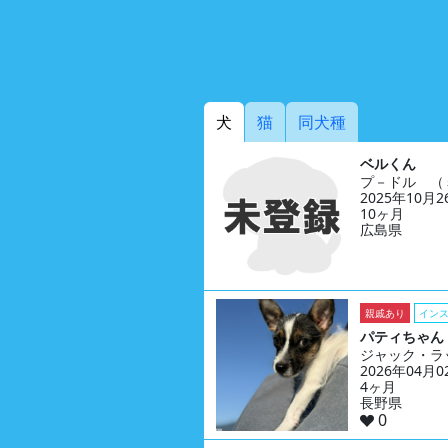
犬
猫
同犬種
ベルくん
プ－ドル （
2025年10月
10ヶ月
広島県
親戚あり
イン
パティちゃん
ジャック・ラ
2026年04月
4ヶ月
長野県
0