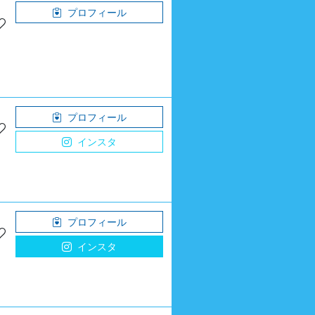
プロフィール
プロフィール
インスタ
プロフィール
インスタ