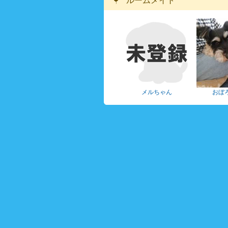
ルームメイト
メルちゃん
おぼ