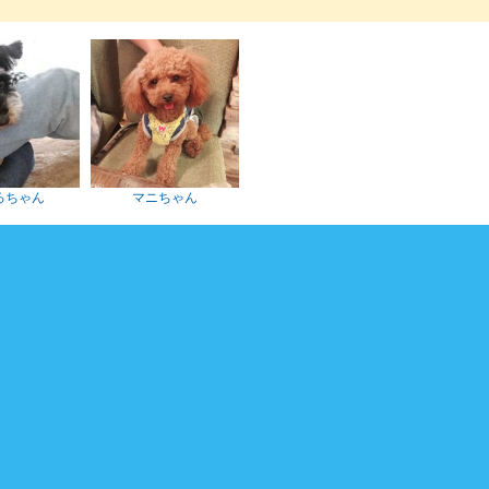
ろちゃん
マニちゃん