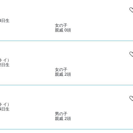
24日生
女の子
親戚 0頭
トイ）
22日生
女の子
親戚 2頭
トイ）
14日生
男の子
親戚 2頭