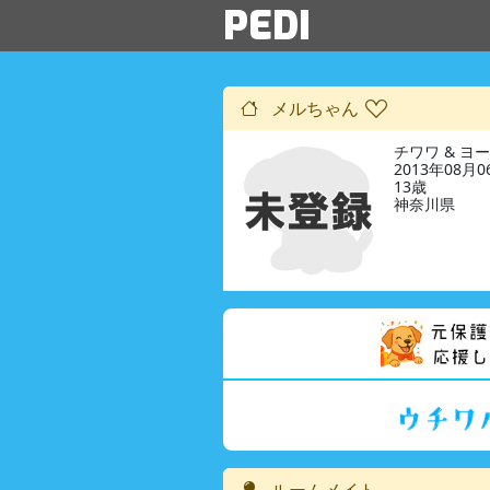
PEDI
メルちゃん
チワワ & ヨ
2013年08月
13歳
神奈川県