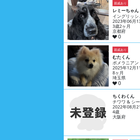
親戚あり
レミーちゃん
イングリッシ
2023年06月
3歳2ヶ月
京都府
0
親戚あり
むたくん
ポメラニアン
2025年12月
8ヶ月
埼玉県
0
ちくわくん
チワワ & シ
2022年08月
4歳
大阪府