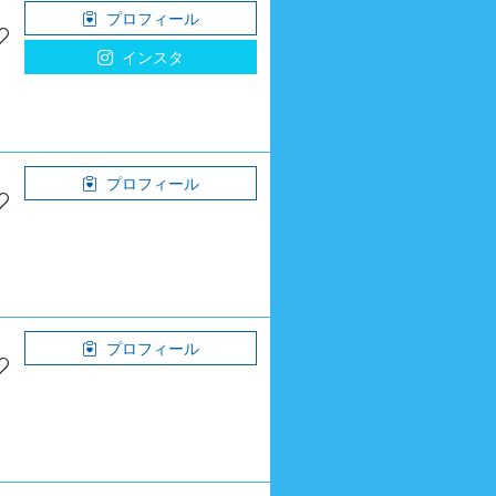
プロフィール
インスタ
プロフィール
プロフィール