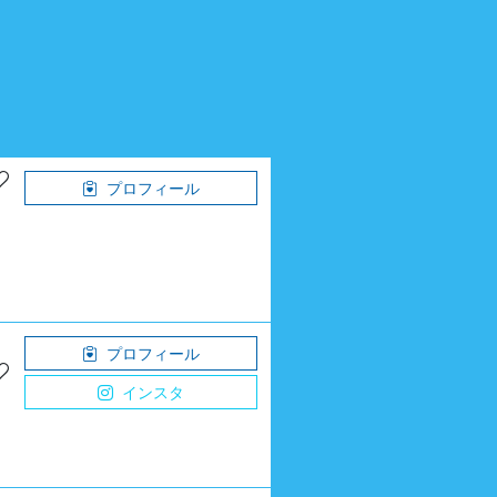
プロフィール
プロフィール
インスタ