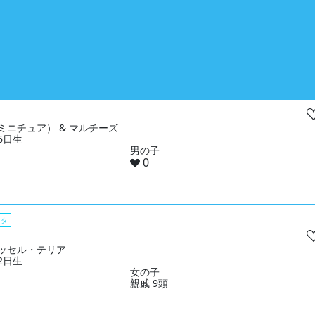
ミニチュア） & マルチーズ
26日生
男の子
0
スタ
ッセル・テリア
02日生
女の子
親戚 9頭