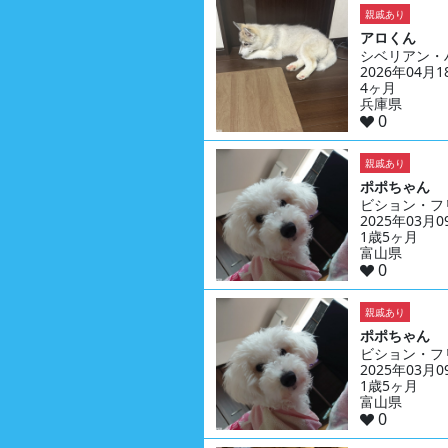
親戚あり
アロくん
シベリアン・
2026年04月
4ヶ月
兵庫県
0
親戚あり
ポポちゃん
ビション・フ
2025年03月
1歳5ヶ月
富山県
0
親戚あり
ポポちゃん
ビション・フ
2025年03月
1歳5ヶ月
富山県
0