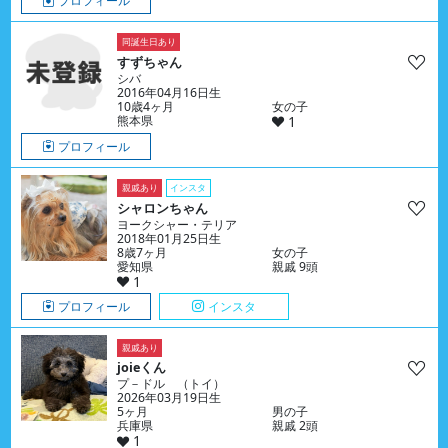
プロフィール
同誕生日あり
すずちゃん
シバ
2016年04月16日生
10歳4ヶ月
女の子
熊本県
1
プロフィール
親戚あり
インスタ
シャロンちゃん
ヨークシャー・テリア
2018年01月25日生
8歳7ヶ月
女の子
愛知県
親戚 9頭
1
プロフィール
インスタ
親戚あり
joieくん
プ－ドル （トイ）
2026年03月19日生
5ヶ月
男の子
兵庫県
親戚 2頭
1