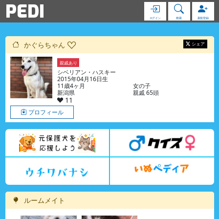
PEDI
ログイン
検索
新規登録
かぐらちゃん
シェア
親戚あり
シベリアン・ハスキー
2015年04月16日生
11歳4ヶ月
女の子
新潟県
親戚 65頭
11
プロフィール
ルームメイト