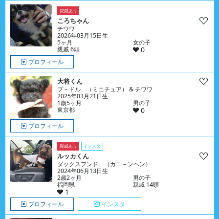
親戚あり
ころちゃん
チワワ
2026年03月15日生
5ヶ月
女の子
親戚 6頭
0
プロフィール
大将くん
プ－ドル （ミニチュア） & チワワ
2025年03月21日生
1歳5ヶ月
男の子
東京都
0
プロフィール
親戚あり
インスタ
ルッカくん
ダックスフンド （カニ－ンヘン）
2024年06月13日生
2歳2ヶ月
男の子
福岡県
親戚 14頭
1
プロフィール
インスタ