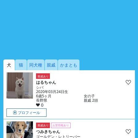
犬
猫
同犬種
親戚
かまとも
親戚あり
はるちゃん
シバ
2020年03月24日生
6歳5ヶ月
女の子
長野県
親戚 2頭
0
プロフィール
親戚あり
お里情報あり
つみきちゃん
ゴールデン・レトリーバー