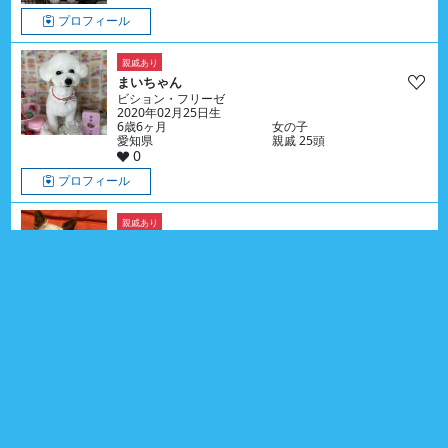
プロフィール
親戚あり
まいちゃん
ビション・フリーゼ
2020年02月25日生
6歳6ヶ月
女の子
愛知県
親戚 25頭
0
プロフィール
親戚あり
あんずちゃん
ヨークシャー・テリア
2018年01月25日生
8歳7ヶ月
女の子
愛知県
親戚 8頭
1
プロフィール
親戚あり
ウォリスくん
プ－ドル （トイ）
2012年04月22日生
14歳4ヶ月
男の子