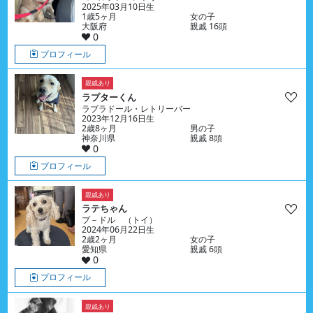
2025年03月10日生
1歳5ヶ月
女の子
大阪府
親戚 16頭
0
プロフィール
親戚あり
ラプターくん
ラブラドール・レトリーバー
2023年12月16日生
2歳8ヶ月
男の子
神奈川県
親戚 8頭
0
プロフィール
親戚あり
ラテちゃん
プ－ドル （トイ）
2024年06月22日生
2歳2ヶ月
女の子
愛知県
親戚 6頭
0
プロフィール
親戚あり