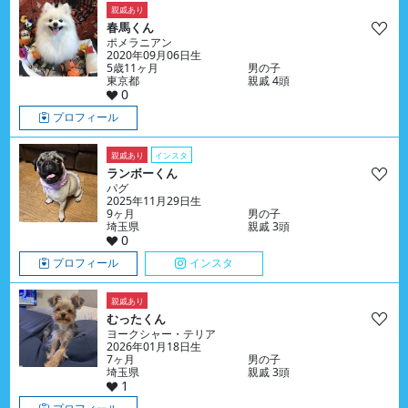
親戚あり
春馬くん
ポメラニアン
2020年09月06日生
5歳11ヶ月
男の子
東京都
親戚 4頭
0
プロフィール
親戚あり
インスタ
ランボーくん
パグ
2025年11月29日生
9ヶ月
男の子
埼玉県
親戚 3頭
0
プロフィール
インスタ
親戚あり
むったくん
ヨークシャー・テリア
2026年01月18日生
7ヶ月
男の子
埼玉県
親戚 3頭
1