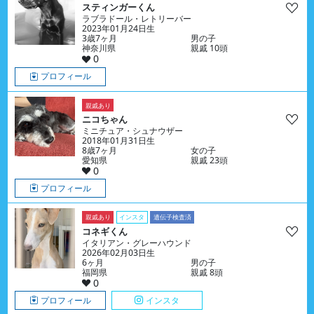
スティンガーくん
ラブラドール・レトリーバー
2023年01月24日生
3歳7ヶ月
男の子
神奈川県
親戚 10頭
0
プロフィール
親戚あり
ニコちゃん
ミニチュア・シュナウザー
2018年01月31日生
8歳7ヶ月
女の子
愛知県
親戚 23頭
0
プロフィール
親戚あり
インスタ
遺伝子検査済
コネギくん
イタリアン・グレーハウンド
2026年02月03日生
6ヶ月
男の子
福岡県
親戚 8頭
0
プロフィール
インスタ