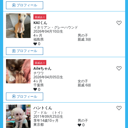
プロフィール
親戚あり
KAIくん
イタリアン・グレーハウンド
2026年04月10日生
4ヶ月
男の子
福島県
親戚 3頭
0
プロフィール
親戚あり
Aileちゃん
チワワ
2026年04月05日生
4ヶ月
女の子
千葉県
親戚 6頭
0
プロフィール
ハントくん
プ－ドル （トイ）
2011年09月25日生
享年14歳10ヶ月
男の子
東京都
0