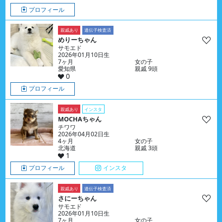
プロフィール
親戚あり
遺伝子検査済
めりーちゃん
サモエド
2026年01月10日生
7ヶ月
女の子
愛知県
親戚 9頭
0
プロフィール
親戚あり
インスタ
MOCHAちゃん
チワワ
2026年04月02日生
4ヶ月
女の子
北海道
親戚 3頭
1
プロフィール
インスタ
親戚あり
遺伝子検査済
さにーちゃん
サモエド
2026年01月10日生
7ヶ月
女の子