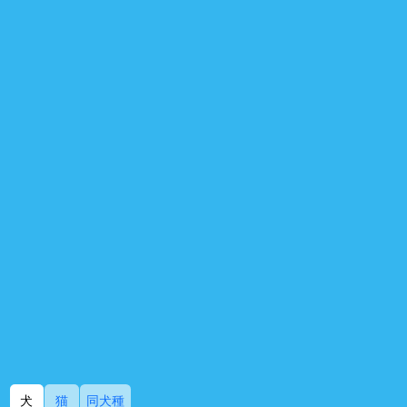
犬
猫
同犬種