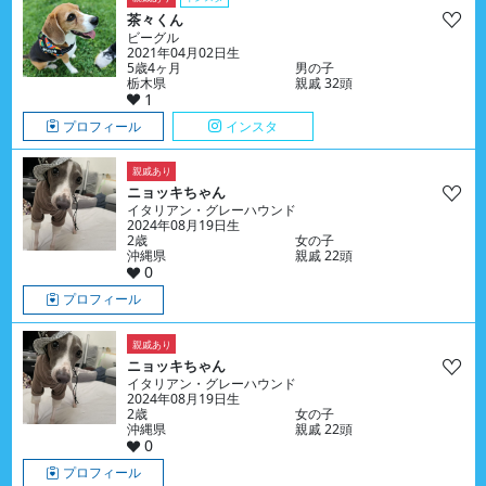
茶々くん
ビーグル
2021年04月02日生
5歳4ヶ月
男の子
栃木県
親戚 32頭
1
プロフィール
インスタ
親戚あり
ニョッキちゃん
イタリアン・グレーハウンド
2024年08月19日生
2歳
女の子
沖縄県
親戚 22頭
0
プロフィール
親戚あり
ニョッキちゃん
イタリアン・グレーハウンド
2024年08月19日生
2歳
女の子
沖縄県
親戚 22頭
0
プロフィール