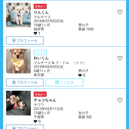
親戚あり
りんくん
マルチーズ
2016年07月03日生
10歳1ヶ月
男の子
福井県
親戚 16頭
1
プロフィール
インスタ
れいくん
マルチーズ & プ－ドル （トイ）
2019年09月05日生
6歳11ヶ月
男の子
東京都
0
プロフィール
インスタ
親戚あり
チョコちゃん
チワワ
2013年03月11日生
13歳5ヶ月
女の子
千葉県
親戚 3頭
0
プロフィール