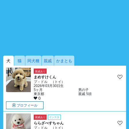
犬
猫
同犬種
親戚
かまとも
親戚あり
まめすけくん
プ－ドル （トイ）
2026年03月30日生
5ヶ月
男の子
東京都
親戚 5頭
0
プロフィール
親戚あり
インスタ
ららざべすちゃん
プ－ドル （トイ）