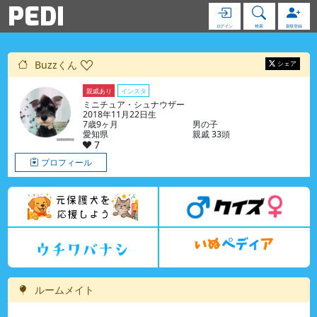
PEDI
ログイン
検索
新規登録
Buzzくん
シェア
親戚あり
インスタ
ミニチュア・シュナウザー
2018年11月22日生
7歳9ヶ月
男の子
愛知県
親戚 33頭
7
プロフィール
ルームメイト