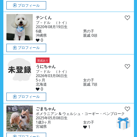
プロフィール
テンくん
プ－ドル （トイ）
2020年08月19日生
6歳
男の子
沖縄県
親戚 0頭
0
プロフィール
親戚あり
うにちゃん
プ－ドル （トイ）
2026年03月06日生
5ヶ月
女の子
北海道
親戚 7頭
0
プロフィール
ごまちゃん
ポメラニアン & ウェルシュ・コーギー・ペンブローク
2025年05月08日生
1歳3ヶ月
女の子
宮城県
1
プロフィール