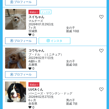
プロフィール
親戚あり
インスタ
スイちゃん
マルチーズ
2026年01月29日生
7ヶ月
女の子
茨城県
親戚 10頭
0
プロフィール
インスタ
コウちゃん
プ－ドル （ミニチュア）
2022年02月11日生
4歳6ヶ月
女の子
兵庫県
親戚 0頭
0
プロフィール
親戚あり
LUCAくん
バーニーズ・マウンテン・ドッグ
2026年02月27日生
6ヶ月
男の子
奈良県
親戚 7頭
0