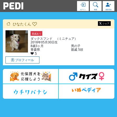
PEDI
ログイン
検索
新規登録
ひなたくん
シェア
親戚あり
ダックスフンド （ミニチュア）
2018年05月30日生
8歳3ヶ月
男の子
青森県
親戚 5頭
5
プロフィール