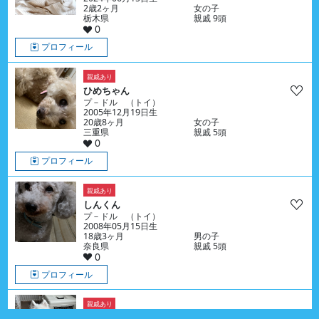
2歳2ヶ月
女の子
栃木県
親戚 9頭
0
プロフィール
親戚あり
ひめちゃん
プ－ドル （トイ）
2005年12月19日生
20歳8ヶ月
女の子
三重県
親戚 5頭
0
プロフィール
親戚あり
しんくん
プ－ドル （トイ）
2008年05月15日生
18歳3ヶ月
男の子
奈良県
親戚 5頭
0
プロフィール
親戚あり
みるくちゃん