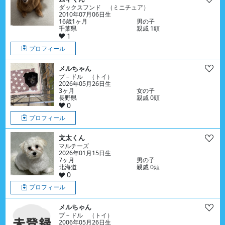
ダックスフンド （ミニチュア）
2010年07月06日生
16歳1ヶ月
男の子
千葉県
親戚 1頭
1
プロフィール
メルちゃん
プ－ドル （トイ）
2026年05月26日生
3ヶ月
女の子
長野県
親戚 0頭
0
プロフィール
文太くん
マルチーズ
2026年01月15日生
7ヶ月
男の子
北海道
親戚 0頭
0
プロフィール
メルちゃん
プ－ドル （トイ）
2006年05月26日生