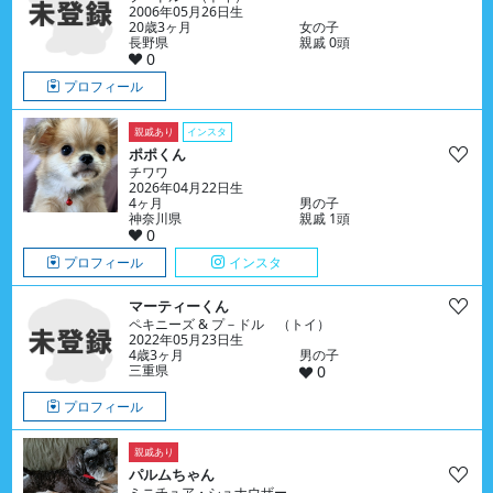
2006年05月26日生
20歳3ヶ月
女の子
長野県
親戚 0頭
0
プロフィール
親戚あり
インスタ
ポポくん
チワワ
2026年04月22日生
4ヶ月
男の子
神奈川県
親戚 1頭
0
プロフィール
インスタ
マーティーくん
ペキニーズ & プ－ドル （トイ）
2022年05月23日生
4歳3ヶ月
男の子
三重県
0
プロフィール
親戚あり
パルムちゃん
ミニチュア・シュナウザー