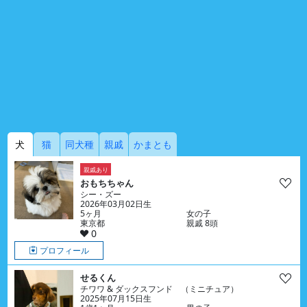
犬
猫
同犬種
親戚
かまとも
親戚あり
おもちちゃん
シー・ズー
2026年03月02日生
5ヶ月
女の子
東京都
親戚 8頭
0
プロフィール
せるくん
チワワ & ダックスフンド （ミニチュア）
2025年07月15日生