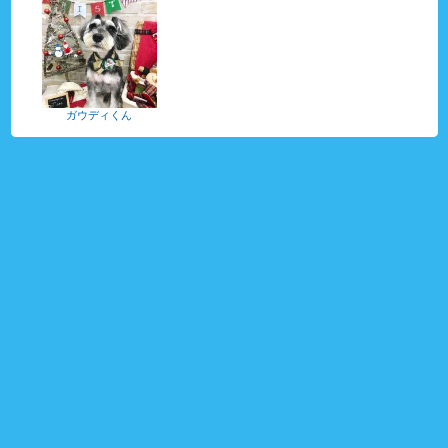
ガウディくん