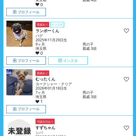
0
プロフィール
親戚あり
インスタ
ランボーくん
パグ
2025年11月29日生
9ヶ月
男の子
埼玉県
親戚 3頭
0
プロフィール
インスタ
親戚あり
むったくん
ヨークシャー・テリア
2026年01月18日生
7ヶ月
男の子
埼玉県
親戚 3頭
1
プロフィール
同誕生日あり
すずちゃん
シバ