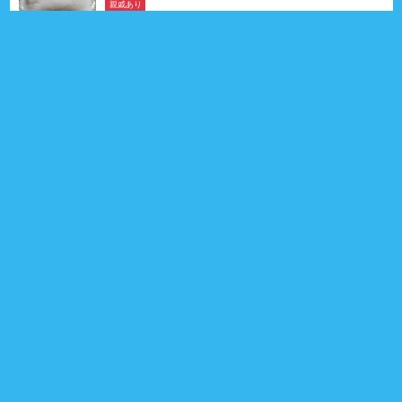
親戚あり
おもちくん
ポメラニアン
2026年02月25日生
6ヶ月
男の子
大阪府
親戚 15頭
0
プロフィール
親戚あり
インスタ
ジャッキーくん
ゴールデン・レトリーバー
2025年04月24日生
1歳4ヶ月
男の子
茨城県
親戚 1頭
0
プロフィール
インスタ
親戚あり
インスタ
サニーくん
キャバリア・キング・チャールズ・スパニエル
2024年10月20日生
1歳10ヶ月
男の子
東京都
親戚 14頭
1
プロフィール
インスタ