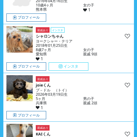
2016年04月16日生
10歳4ヶ月
女の子
熊本県
1
プロフィール
親戚あり
インスタ
シャロンちゃん
ヨークシャー・テリア
2018年01月25日生
8歳7ヶ月
女の子
愛知県
親戚 9頭
1
プロフィール
インスタ
親戚あり
joieくん
プ－ドル （トイ）
2026年03月19日生
5ヶ月
男の子
兵庫県
親戚 2頭
1
プロフィール
親戚あり
KAIくん