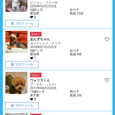
ビション・フリーゼ
2020年02月25日生
6歳6ヶ月
女の子
愛知県
親戚 25頭
0
プロフィール
親戚あり
あんずちゃん
ヨークシャー・テリア
2018年01月25日生
8歳7ヶ月
女の子
愛知県
親戚 8頭
1
プロフィール
親戚あり
ウォリスくん
プ－ドル （トイ）
2012年04月22日生
14歳4ヶ月
男の子
東京都
親戚 2頭
0
プロフィール