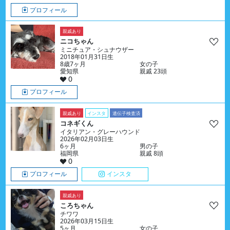
プロフィール
親戚あり
ニコちゃん
ミニチュア・シュナウザー
2018年01月31日生
8歳7ヶ月
女の子
愛知県
親戚 23頭
0
プロフィール
親戚あり
インスタ
遺伝子検査済
コネギくん
イタリアン・グレーハウンド
2026年02月03日生
6ヶ月
男の子
福岡県
親戚 8頭
0
プロフィール
インスタ
親戚あり
ころちゃん
チワワ
2026年03月15日生
5ヶ月
女の子