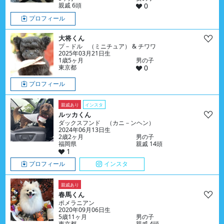
親戚 6頭
0
プロフィール
大将くん
プ－ドル （ミニチュア） & チワワ
2025年03月21日生
1歳5ヶ月
男の子
東京都
0
プロフィール
親戚あり
インスタ
ルッカくん
ダックスフンド （カニ－ンヘン）
2024年06月13日生
2歳2ヶ月
男の子
福岡県
親戚 14頭
1
プロフィール
インスタ
親戚あり
春馬くん
ポメラニアン
2020年09月06日生
5歳11ヶ月
男の子
東京都
親戚 4頭