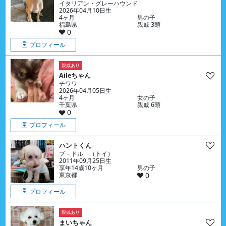
イタリアン・グレーハウンド
2026年04月10日生
4ヶ月
男の子
福島県
親戚 3頭
0
プロフィール
親戚あり
Aileちゃん
チワワ
2026年04月05日生
4ヶ月
女の子
千葉県
親戚 6頭
0
プロフィール
ハントくん
プ－ドル （トイ）
2011年09月25日生
享年14歳10ヶ月
男の子
東京都
0
プロフィール
親戚あり
まいちゃん