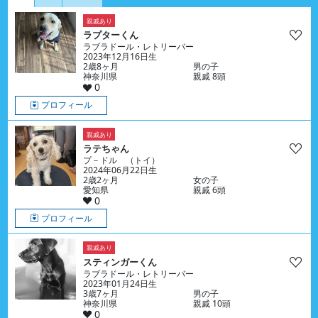
親戚あり
ラプターくん
ラブラドール・レトリーバー
2023年12月16日生
2歳8ヶ月
男の子
神奈川県
親戚 8頭
0
プロフィール
親戚あり
ラテちゃん
プ－ドル （トイ）
2024年06月22日生
2歳2ヶ月
女の子
愛知県
親戚 6頭
0
プロフィール
親戚あり
スティンガーくん
ラブラドール・レトリーバー
2023年01月24日生
3歳7ヶ月
男の子
神奈川県
親戚 10頭
0