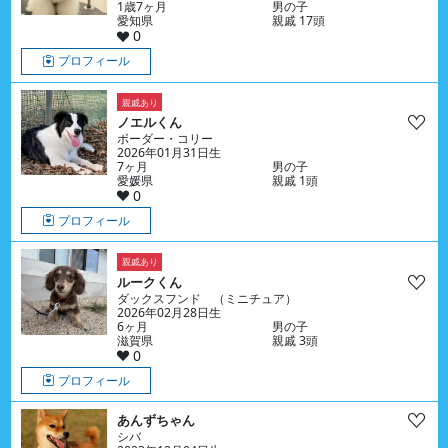
1歳7ヶ月
男の子
愛知県
親戚 17頭
0
プロフィール
親戚あり
ノエルくん
ボーダー・コリー
2026年01月31日生
7ヶ月
男の子
愛媛県
親戚 1頭
0
プロフィール
親戚あり
ルークくん
ダックスフンド （ミニチュア）
2026年02月28日生
6ヶ月
男の子
滋賀県
親戚 3頭
0
プロフィール
あんずちゃん
シバ