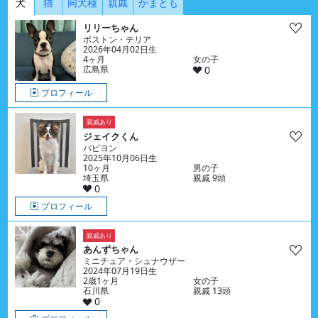
犬
猫
同犬種
親戚
かまとも
リリーちゃん
ボストン・テリア
2026年04月02日生
4ヶ月
女の子
広島県
0
プロフィール
親戚あり
ジェイクくん
パピヨン
2025年10月06日生
10ヶ月
男の子
埼玉県
親戚 9頭
0
プロフィール
親戚あり
あんずちゃん
ミニチュア・シュナウザー
2024年07月19日生
2歳1ヶ月
女の子
石川県
親戚 13頭
0