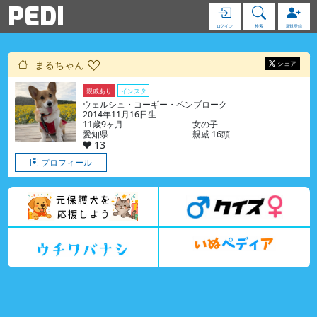
PEDI
ログイン
検索
新規登録
まるちゃん
シェア
親戚あり
インスタ
ウェルシュ・コーギー・ペンブローク
2014年11月16日生
11歳9ヶ月
女の子
愛知県
親戚 16頭
13
プロフィール