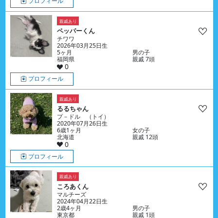
プロフィール
親戚あり
ペッパーくん
チワワ
2026年03月25日生
5ヶ月
男の子
福岡県
親戚 7頭
0
プロフィール
親戚あり
るるちゃん
プ－ドル （トイ）
2020年07月26日生
6歳1ヶ月
女の子
北海道
親戚 12頭
0
プロフィール
親戚あり
ころあくん
マルチーズ
2024年04月22日生
2歳4ヶ月
男の子
東京都
親戚 1頭