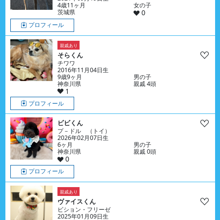
4歳11ヶ月
女の子
茨城県
0
プロフィール
親戚あり
そらくん
チワワ
2016年11月04日生
9歳9ヶ月
男の子
神奈川県
親戚 4頭
1
プロフィール
ビビくん
プ－ドル （トイ）
2026年02月07日生
6ヶ月
男の子
神奈川県
親戚 0頭
0
プロフィール
親戚あり
ヴァイスくん
ビション・フリーゼ
2025年01月09日生