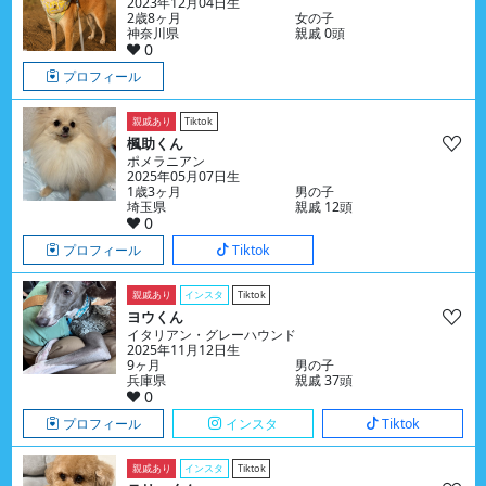
2023年12月04日生
2歳8ヶ月
女の子
神奈川県
親戚 0頭
0
プロフィール
親戚あり
Tiktok
楓助くん
ポメラニアン
2025年05月07日生
1歳3ヶ月
男の子
埼玉県
親戚 12頭
0
プロフィール
Tiktok
親戚あり
インスタ
Tiktok
ヨウくん
イタリアン・グレーハウンド
2025年11月12日生
9ヶ月
男の子
兵庫県
親戚 37頭
0
プロフィール
インスタ
Tiktok
親戚あり
インスタ
Tiktok