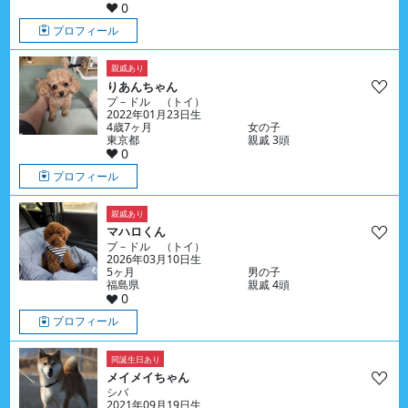
0
プロフィール
親戚あり
りあんちゃん
プ－ドル （トイ）
2022年01月23日生
4歳7ヶ月
女の子
東京都
親戚 3頭
0
プロフィール
親戚あり
マハロくん
プ－ドル （トイ）
2026年03月10日生
5ヶ月
男の子
福島県
親戚 4頭
0
プロフィール
同誕生日あり
メイメイちゃん
シバ
2021年09月19日生