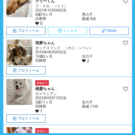
テリーくん
プ－ドル （トイ）
2021年10月04日生
4歳10ヶ月
男の子
兵庫県
親戚 6頭
0
プロフィール
インスタ
Tiktok
苺夢ちゃん
ダックスフンド （カニ－ンヘン）
2016年06月05日生
10歳2ヶ月
女の子
宮崎県
2
プロフィール
親戚あり
桃愛ちゃん
ポメラニアン
2022年09月15日生
3歳11ヶ月
女の子
宮崎県
親戚 11頭
1
プロフィール
親戚あり