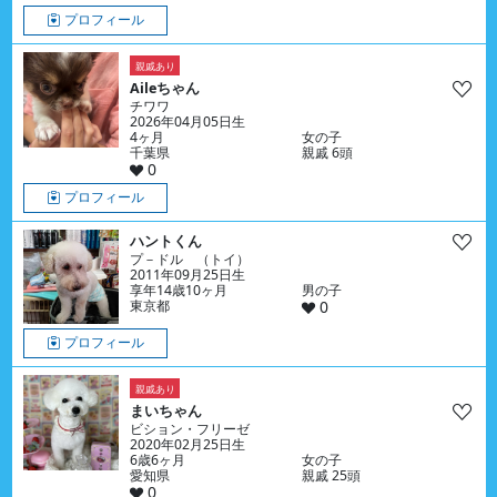
プロフィール
親戚あり
Aileちゃん
チワワ
2026年04月05日生
4ヶ月
女の子
千葉県
親戚 6頭
0
プロフィール
ハントくん
プ－ドル （トイ）
2011年09月25日生
享年14歳10ヶ月
男の子
東京都
0
プロフィール
親戚あり
まいちゃん
ビション・フリーゼ
2020年02月25日生
6歳6ヶ月
女の子
愛知県
親戚 25頭
0