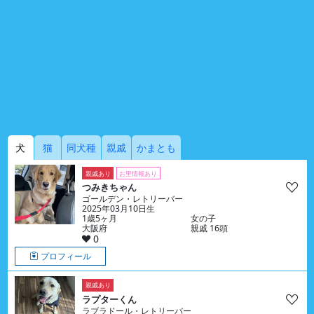
犬
猫
同犬種
親戚
かまとも
親戚あり
お里情報あり
つみきちゃん
ゴールデン・レトリーバー
2025年03月10日生
1歳5ヶ月
女の子
大阪府
親戚 16頭
0
プロフィール
親戚あり
ラプターくん
ラブラドール・レトリーバー