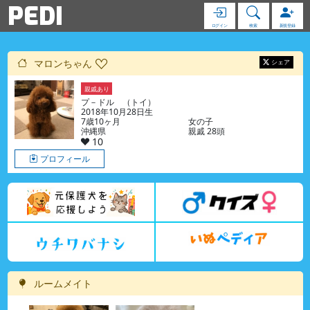
PEDI
ログイン
検索
新規登録
マロンちゃん
シェア
親戚あり
ブログ
プ－ドル （トイ）
2018年10月28日生
7歳10ヶ月
女の子
沖縄県
親戚 28頭
10
プロフィール
ルームメイト