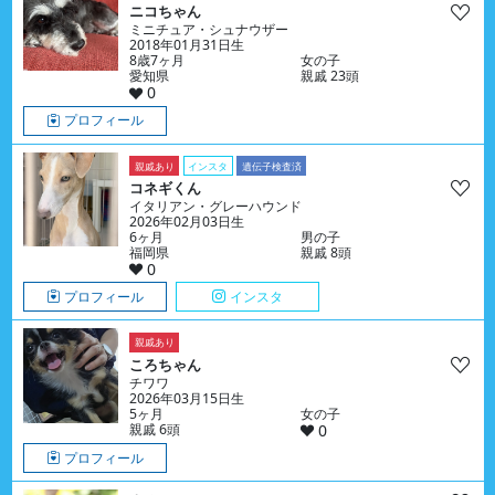
ニコちゃん
ミニチュア・シュナウザー
2018年01月31日生
8歳7ヶ月
女の子
愛知県
親戚 23頭
0
プロフィール
親戚あり
インスタ
遺伝子検査済
コネギくん
イタリアン・グレーハウンド
2026年02月03日生
6ヶ月
男の子
福岡県
親戚 8頭
0
プロフィール
インスタ
親戚あり
ころちゃん
チワワ
2026年03月15日生
5ヶ月
女の子
親戚 6頭
0
プロフィール