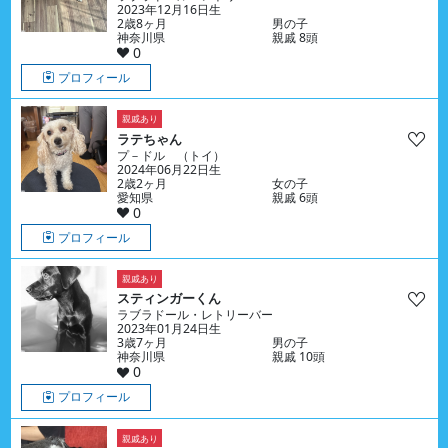
2023年12月16日生
2歳8ヶ月
男の子
神奈川県
親戚 8頭
0
プロフィール
親戚あり
ラテちゃん
プ－ドル （トイ）
2024年06月22日生
2歳2ヶ月
女の子
愛知県
親戚 6頭
0
プロフィール
親戚あり
スティンガーくん
ラブラドール・レトリーバー
2023年01月24日生
3歳7ヶ月
男の子
神奈川県
親戚 10頭
0
プロフィール
親戚あり