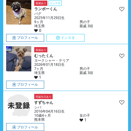
親戚あり
インスタ
ランボーくん
パグ
2025年11月29日生
9ヶ月
男の子
埼玉県
親戚 3頭
0
プロフィール
インスタ
親戚あり
むったくん
ヨークシャー・テリア
2026年01月18日生
7ヶ月
男の子
埼玉県
親戚 3頭
1
プロフィール
同誕生日あり
すずちゃん
シバ
2016年04月16日生
10歳4ヶ月
女の子
熊本県
1
プロフィール