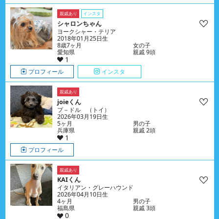
親戚あり
インスタ
シャロンちゃん
ヨークシャー・テリア
2018年01月25日生
8歳7ヶ月
女の子
愛知県
親戚 9頭
1
プロフィール
インスタ
親戚あり
joieくん
プ－ドル （トイ）
2026年03月19日生
5ヶ月
男の子
兵庫県
親戚 2頭
1
プロフィール
親戚あり
KAIくん
イタリアン・グレーハウンド
2026年04月10日生
4ヶ月
男の子
福島県
親戚 3頭
0