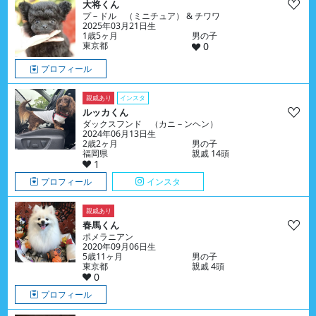
大将くん
プ－ドル （ミニチュア） & チワワ
2025年03月21日生
1歳5ヶ月
男の子
東京都
0
プロフィール
親戚あり
インスタ
ルッカくん
ダックスフンド （カニ－ンヘン）
2024年06月13日生
2歳2ヶ月
男の子
福岡県
親戚 14頭
1
プロフィール
インスタ
親戚あり
春馬くん
ポメラニアン
2020年09月06日生
5歳11ヶ月
男の子
東京都
親戚 4頭
0
プロフィール