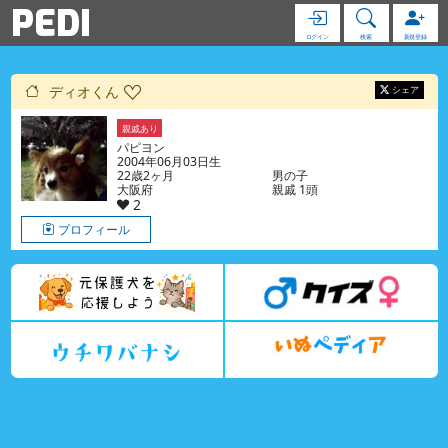
PEDI
ログイン
検索
新規登録
ディオくん
シェア
親戚あり
パピヨン
2004年06月03日生
22歳2ヶ月
男の子
大阪府
親戚 1頭
2
プロフィール