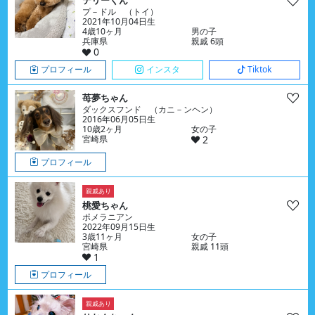
テリーくん
プ－ドル （トイ）
2021年10月04日生
4歳10ヶ月
男の子
兵庫県
親戚 6頭
0
プロフィール
インスタ
Tiktok
苺夢ちゃん
ダックスフンド （カニ－ンヘン）
2016年06月05日生
10歳2ヶ月
女の子
宮崎県
2
プロフィール
親戚あり
桃愛ちゃん
ポメラニアン
2022年09月15日生
3歳11ヶ月
女の子
宮崎県
親戚 11頭
1
プロフィール
親戚あり