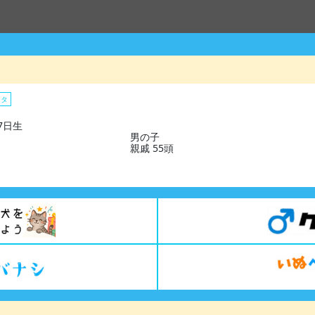
スタ
07日生
男の子
親戚 55頭