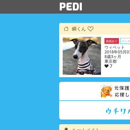
PEDI
瞬くん
親戚あり
イン
ウィペット
2018年05月
8歳3ヶ月
東京都
7