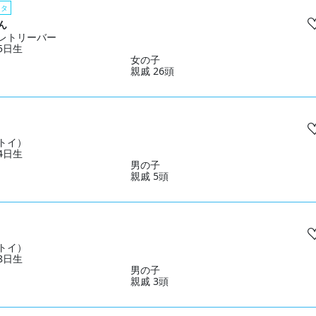
スタ
ん
レトリーバー
05日生
女の子
親戚 26頭
トイ）
14日生
男の子
親戚 5頭
トイ）
28日生
男の子
親戚 3頭