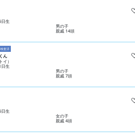
16日生
男の子
親戚 14頭
子検査済
くん
トイ）
11日生
男の子
親戚 7頭
06日生
女の子
親戚 4頭