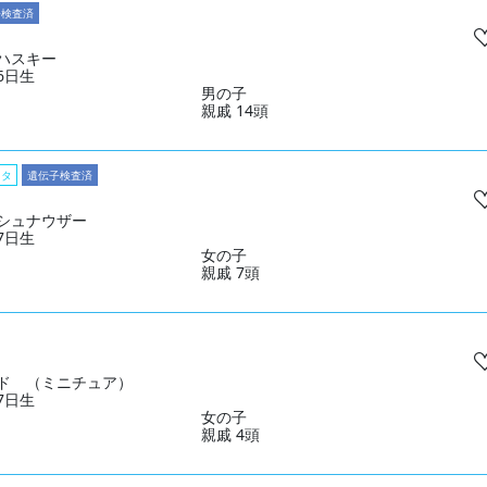
子検査済
ハスキー
16日生
男の子
親戚 14頭
スタ
遺伝子検査済
シュナウザー
27日生
女の子
親戚 7頭
ド （ミニチュア）
27日生
女の子
親戚 4頭