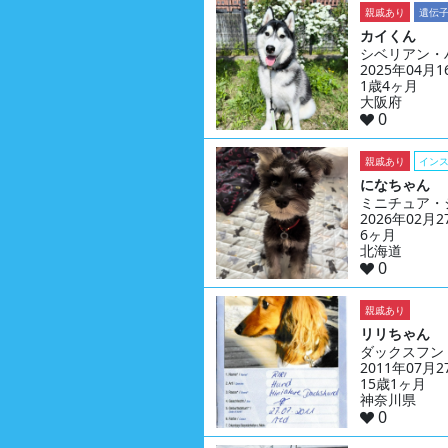
親戚あり
遺伝
カイくん
シベリアン・
2025年04月
1歳4ヶ月
大阪府
0
親戚あり
イン
になちゃん
ミニチュア・
2026年02月
6ヶ月
北海道
0
親戚あり
リリちゃん
ダックスフン
2011年07月
15歳1ヶ月
神奈川県
0