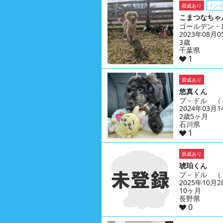
親戚あり
イン
こまつなちゃ
ゴールデン・
2023年08月
3歳
千葉県
1
親戚あり
悠真くん
プ－ドル （
2024年03月
2歳5ヶ月
石川県
1
親戚あり
琥珀くん
プ－ドル （
2025年10月
10ヶ月
長野県
0