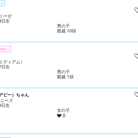
スタ
リーゼ
14日生
男の子
親戚 10頭
情報あり
ミディアム）
27日生
男の子
親戚 1頭
アビー）ちゃん
キニーズ
09日生
女の子
0