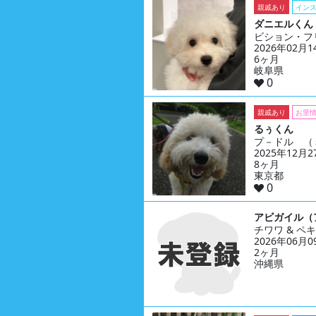
親戚あり
イン
ダニエルくん
ビション・フ
2026年02月
6ヶ月
岐阜県
0
親戚あり
お里
るぅくん
プ－ドル （
2025年12月
8ヶ月
東京都
0
アビガイル（
チワワ & ペ
2026年06月
2ヶ月
沖縄県