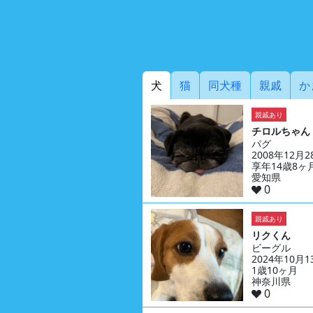
犬
猫
同犬種
親戚
か
親戚あり
チロルちゃん
パグ
2008年12月
享年14歳8ヶ
愛知県
0
親戚あり
リクくん
ビーグル
2024年10月
1歳10ヶ月
神奈川県
0