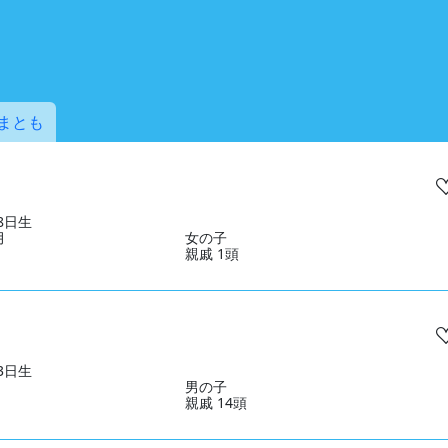
まとも
28日生
月
女の子
親戚 1頭
13日生
男の子
親戚 14頭