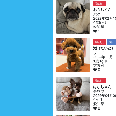
親戚あり
おもちくん
パグ
2022年02月
4歳6ヶ月
愛知県
1
親戚あり
遺伝
潮（たいど）
プ－ドル （
2024年11月
1歳9ヶ月
大阪府
0
親戚あり
はなちゃん
チワワ
2026年04月
4ヶ月
愛知県
0