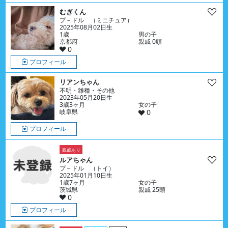
むぎくん
プ－ドル （ミニチュア）
2025年08月02日生
1歳
男の子
京都府
親戚 0頭
0
プロフィール
リアンちゃん
不明・雑種・その他
2023年05月20日生
3歳3ヶ月
女の子
岐阜県
0
プロフィール
親戚あり
ルアちゃん
プ－ドル （トイ）
2025年01月10日生
1歳7ヶ月
女の子
茨城県
親戚 25頭
0
プロフィール