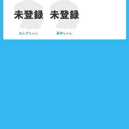
あんずちゃん
夏淋ちゃん