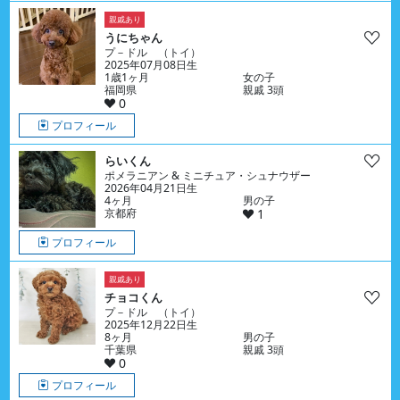
親戚あり
うにちゃん
プ－ドル （トイ）
2025年07月08日生
1歳1ヶ月
女の子
福岡県
親戚 3頭
0
プロフィール
らいくん
ポメラニアン & ミニチュア・シュナウザー
2026年04月21日生
4ヶ月
男の子
京都府
1
プロフィール
親戚あり
チョコくん
プ－ドル （トイ）
2025年12月22日生
8ヶ月
男の子
千葉県
親戚 3頭
0
プロフィール