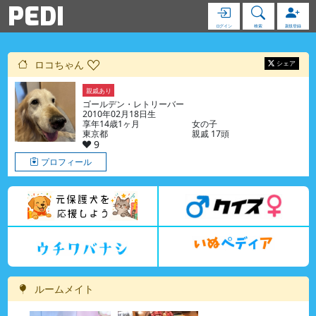
PEDI
ログイン
検索
新規登録
ロコちゃん
シェア
親戚あり
ゴールデン・レトリーバー
2010年02月18日生
享年14歳1ヶ月
女の子
東京都
親戚 17頭
9
プロフィール
ルームメイト