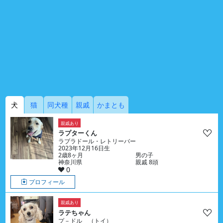
犬
猫
同犬種
親戚
かまとも
親戚あり
ラプターくん
ラブラドール・レトリーバー
2023年12月16日生
2歳8ヶ月
男の子
神奈川県
親戚 8頭
0
プロフィール
親戚あり
ラテちゃん
プ－ドル （トイ）