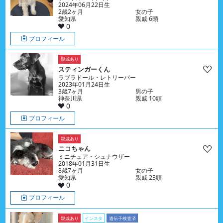
2024年06月22日生
2歳2ヶ月
女の子
愛知県
親戚 6頭
0
プロフィール
親戚あり
スティンガーくん
ラブラドール・レトリーバー
2023年01月24日生
3歳7ヶ月
男の子
神奈川県
親戚 10頭
0
プロフィール
親戚あり
ニコちゃん
ミニチュア・シュナウザー
2018年01月31日生
8歳7ヶ月
女の子
愛知県
親戚 23頭
0
プロフィール
親戚あり
インスタ
遺伝子検査済