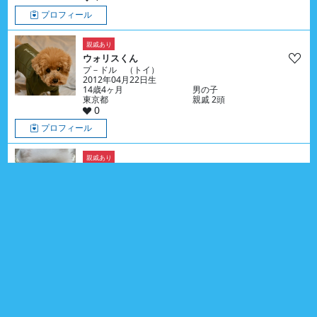
プロフィール
親戚あり
ウォリスくん
プ－ドル （トイ）
2012年04月22日生
14歳4ヶ月
男の子
東京都
親戚 2頭
0
プロフィール
親戚あり
おもちくん
ポメラニアン
2026年02月25日生
6ヶ月
男の子
大阪府
親戚 15頭
0
プロフィール
親戚あり
インスタ
ジャッキーくん
ゴールデン・レトリーバー
2025年04月24日生
1歳4ヶ月
男の子