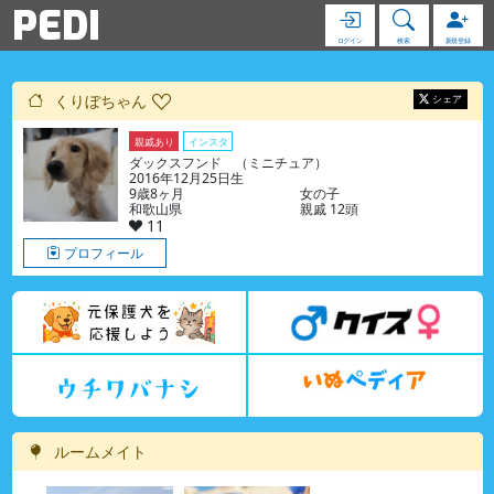
PEDI
ログイン
検索
新規登録
くりぼちゃん
シェア
親戚あり
インスタ
ダックスフンド （ミニチュア）
2016年12月25日生
9歳8ヶ月
女の子
和歌山県
親戚 12頭
11
プロフィール
ルームメイト