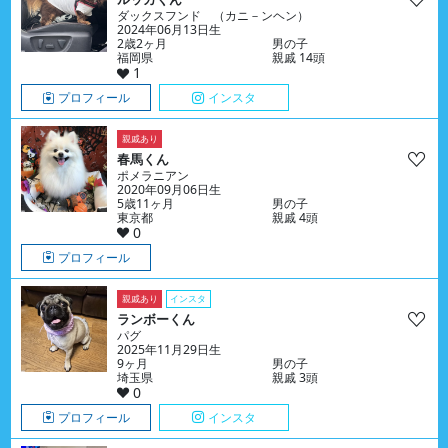
ダックスフンド （カニ－ンヘン）
2024年06月13日生
2歳2ヶ月
男の子
福岡県
親戚 14頭
1
プロフィール
インスタ
親戚あり
春馬くん
ポメラニアン
2020年09月06日生
5歳11ヶ月
男の子
東京都
親戚 4頭
0
プロフィール
親戚あり
インスタ
ランボーくん
パグ
2025年11月29日生
9ヶ月
男の子
埼玉県
親戚 3頭
0
プロフィール
インスタ