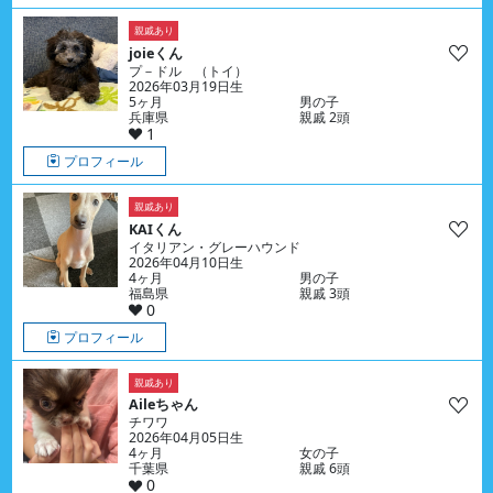
親戚あり
joieくん
プ－ドル （トイ）
2026年03月19日生
5ヶ月
男の子
兵庫県
親戚 2頭
1
プロフィール
親戚あり
KAIくん
イタリアン・グレーハウンド
2026年04月10日生
4ヶ月
男の子
福島県
親戚 3頭
0
プロフィール
親戚あり
Aileちゃん
チワワ
2026年04月05日生
4ヶ月
女の子
千葉県
親戚 6頭
0