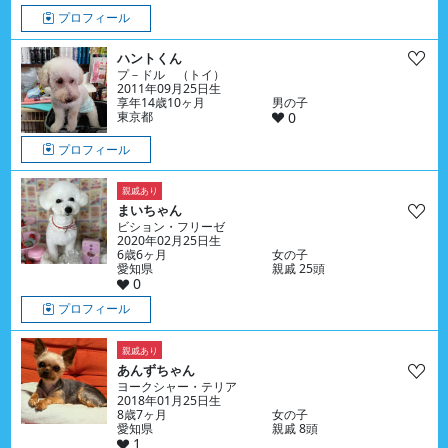
プロフィール
ハントくん
プ－ドル （トイ）
2011年09月25日生
享年14歳10ヶ月
男の子
東京都
0
プロフィール
親戚あり
まいちゃん
ビション・フリーゼ
2020年02月25日生
6歳6ヶ月
女の子
愛知県
親戚 25頭
0
プロフィール
親戚あり
あんずちゃん
ヨークシャー・テリア
2018年01月25日生
8歳7ヶ月
女の子
愛知県
親戚 8頭
1