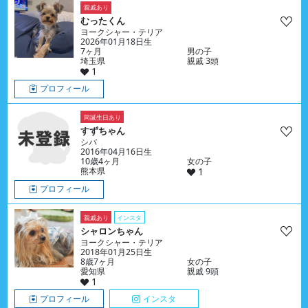
親戚あり
むったくん
ヨークシャー・テリア
2026年01月18日生
7ヶ月
男の子
埼玉県
親戚 3頭
1
プロフィール
同誕生日あり
すずちゃん
シバ
2016年04月16日生
10歳4ヶ月
女の子
熊本県
1
プロフィール
親戚あり
インスタ
シャロンちゃん
ヨークシャー・テリア
2018年01月25日生
8歳7ヶ月
女の子
愛知県
親戚 9頭
1
プロフィール
インスタ