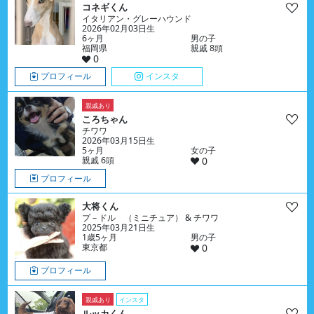
コネギくん
イタリアン・グレーハウンド
2026年02月03日生
6ヶ月
男の子
福岡県
親戚 8頭
0
プロフィール
インスタ
親戚あり
ころちゃん
チワワ
2026年03月15日生
5ヶ月
女の子
親戚 6頭
0
プロフィール
大将くん
プ－ドル （ミニチュア） & チワワ
2025年03月21日生
1歳5ヶ月
男の子
東京都
0
プロフィール
親戚あり
インスタ
ルッカくん