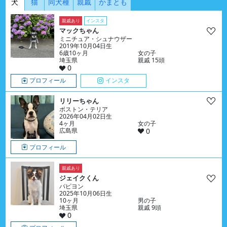
犬
猫
同犬種
親戚
かまとも
親戚あり
インスタ
マックちゃん
ミニチュア・シュナウザー
2019年10月04日生
6歳10ヶ月
女の子
埼玉県
親戚 15頭
0
プロフィール
インスタ
リリーちゃん
ボストン・テリア
2026年04月02日生
4ヶ月
女の子
広島県
0
プロフィール
親戚あり
ジェイクくん
パピヨン
2025年10月06日生
10ヶ月
男の子
埼玉県
親戚 9頭
0