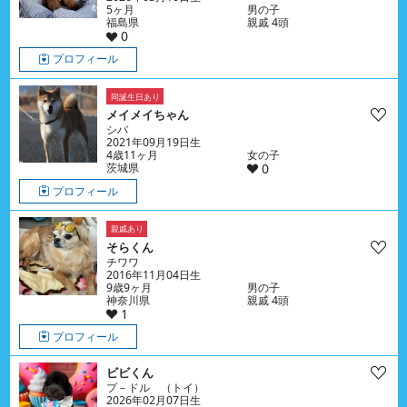
5ヶ月
男の子
福島県
親戚 4頭
0
プロフィール
同誕生日あり
メイメイちゃん
シバ
2021年09月19日生
4歳11ヶ月
女の子
茨城県
0
プロフィール
親戚あり
そらくん
チワワ
2016年11月04日生
9歳9ヶ月
男の子
神奈川県
親戚 4頭
1
プロフィール
ビビくん
プ－ドル （トイ）
2026年02月07日生