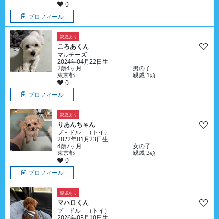
0
プロフィール
親戚あり
ころあくん
マルチーズ
2024年04月22日生
2歳4ヶ月
男の子
東京都
親戚 1頭
0
プロフィール
親戚あり
りあんちゃん
プ－ドル （トイ）
2022年01月23日生
4歳7ヶ月
女の子
東京都
親戚 3頭
0
プロフィール
親戚あり
マハロくん
プ－ドル （トイ）
2026年03月10日生