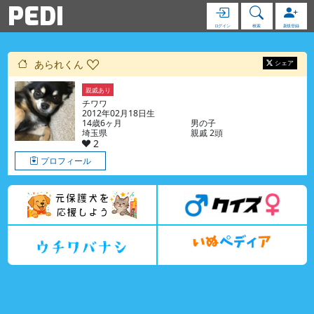
PEDI
ログイン
検索
新規登録
あられくん
シェア
親戚あり
チワワ
2012年02月18日生
14歳6ヶ月
男の子
埼玉県
親戚 2頭
2
プロフィール