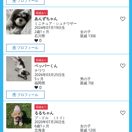
プロフィール
親戚あり
あんずちゃん
ミニチュア・シュナウザー
2024年07月19日生
2歳1ヶ月
女の子
石川県
親戚 13頭
0
プロフィール
親戚あり
ペッパーくん
チワワ
2026年03月25日生
5ヶ月
男の子
福岡県
親戚 7頭
0
プロフィール
親戚あり
るるちゃん
プ－ドル （トイ）
2020年07月26日生
6歳1ヶ月
女の子
北海道
親戚 12頭