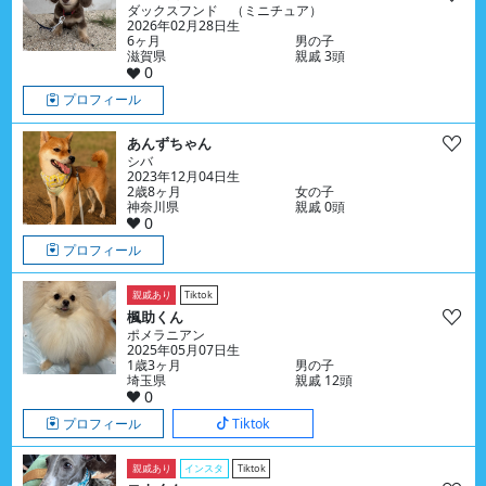
ダックスフンド （ミニチュア）
2026年02月28日生
6ヶ月
男の子
滋賀県
親戚 3頭
0
プロフィール
あんずちゃん
シバ
2023年12月04日生
2歳8ヶ月
女の子
神奈川県
親戚 0頭
0
プロフィール
親戚あり
Tiktok
楓助くん
ポメラニアン
2025年05月07日生
1歳3ヶ月
男の子
埼玉県
親戚 12頭
0
プロフィール
Tiktok
親戚あり
インスタ
Tiktok