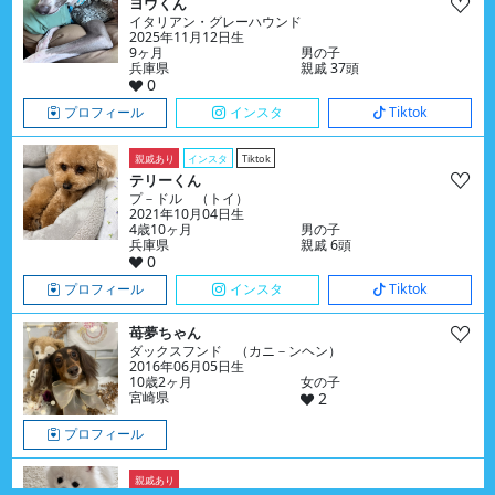
ヨウくん
イタリアン・グレーハウンド
2025年11月12日生
9ヶ月
男の子
兵庫県
親戚 37頭
0
プロフィール
インスタ
Tiktok
親戚あり
インスタ
Tiktok
テリーくん
プ－ドル （トイ）
2021年10月04日生
4歳10ヶ月
男の子
兵庫県
親戚 6頭
0
プロフィール
インスタ
Tiktok
苺夢ちゃん
ダックスフンド （カニ－ンヘン）
2016年06月05日生
10歳2ヶ月
女の子
宮崎県
2
プロフィール
親戚あり