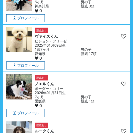
6ヶ月
男の子
神奈川県
親戚 0頭
0
プロフィール
親戚あり
ヴァイスくん
ビション・フリーゼ
2025年01月09日生
1歳7ヶ月
男の子
愛知県
親戚 17頭
0
プロフィール
親戚あり
ノエルくん
ボーダー・コリー
2026年01月31日生
7ヶ月
男の子
愛媛県
親戚 1頭
0
プロフィール
親戚あり
ルークくん