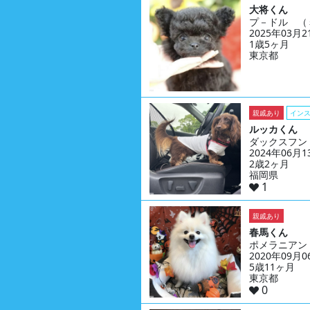
大将くん
プ－ドル （
2025年03月
1歳5ヶ月
東京都
親戚あり
イン
ルッカくん
ダックスフン
2024年06月
2歳2ヶ月
福岡県
1
親戚あり
春馬くん
ポメラニアン
2020年09月
5歳11ヶ月
東京都
0