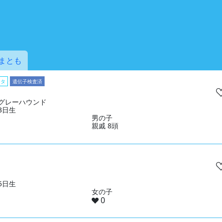
まとも
スタ
遺伝子検査済
グレーハウンド
03日生
男の子
親戚 8頭
15日生
女の子
0