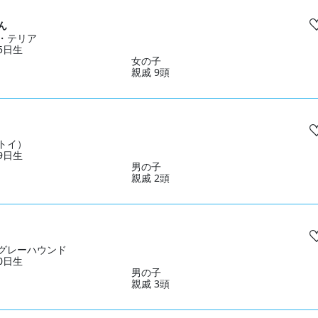
ん
・テリア
25日生
女の子
親戚 9頭
トイ）
19日生
男の子
親戚 2頭
グレーハウンド
10日生
男の子
親戚 3頭