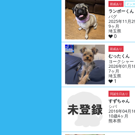
親戚あり
イン
ランボーくん
パグ
2025年11月
9ヶ月
埼玉県
0
親戚あり
むったくん
ヨークシャー
2026年01月
7ヶ月
埼玉県
1
同誕生日あり
すずちゃん
シバ
2016年04月
10歳4ヶ月
熊本県