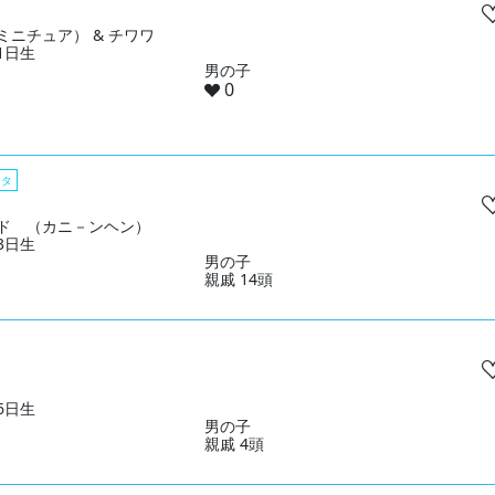
ミニチュア） & チワワ
21日生
男の子
0
スタ
ド （カニ－ンヘン）
13日生
男の子
親戚 14頭
06日生
男の子
親戚 4頭