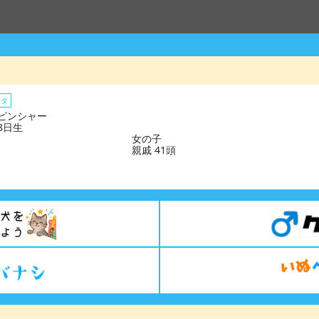
スタ
ピンシャー
28日生
女の子
親戚 41頭