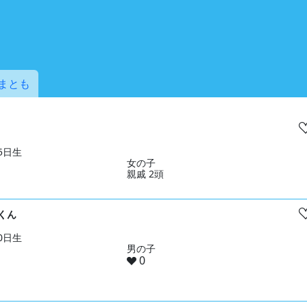
まとも
05日生
女の子
親戚 2頭
くん
10日生
男の子
0