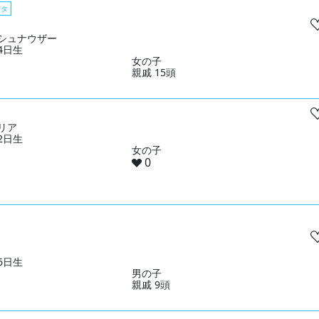
スタ
シュナウザー
04日生
女の子
親戚 15頭
リア
02日生
女の子
0
06日生
男の子
親戚 9頭