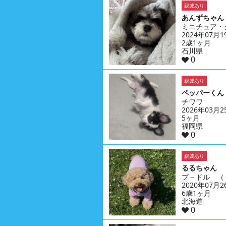
親戚あり
あんずちゃん
ミニチュア・
2024年07月
2歳1ヶ月
石川県
0
親戚あり
ペッパーくん
チワワ
2026年03月
5ヶ月
福岡県
0
親戚あり
るるちゃん
プ－ドル （
2020年07月
6歳1ヶ月
北海道
0