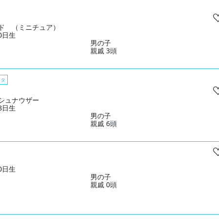
ド （ミニチュア）
10日生
男の子
親戚 3頭
スタ
シュナウザー
28日生
男の子
親戚 6頭
20日生
男の子
親戚 0頭