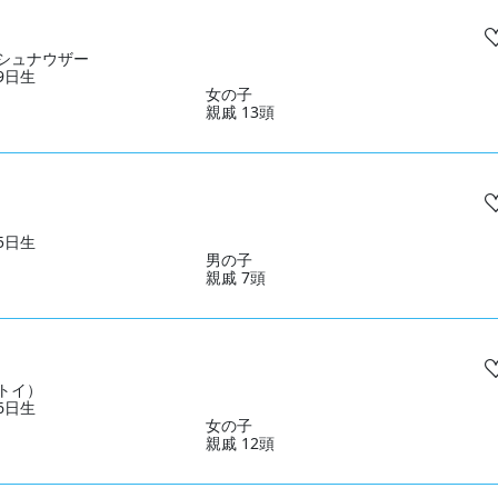
シュナウザー
19日生
女の子
親戚 13頭
25日生
男の子
親戚 7頭
トイ）
26日生
女の子
親戚 12頭