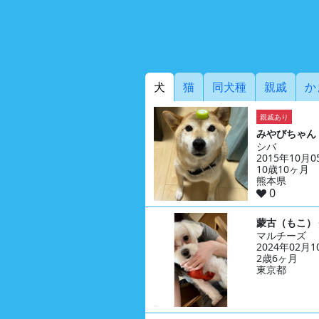
犬
猫
同犬種
親戚
か
親戚あり
みやびちゃん
シバ
2015年10月
10歳10ヶ月
熊本県
0
蒙古（もこ）
マルチーズ
2024年02月
2歳6ヶ月
東京都