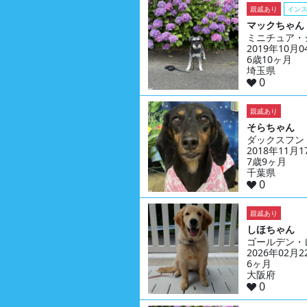
親戚あり
イン
マックちゃん
ミニチュア・
2019年10月
6歳10ヶ月
埼玉県
0
親戚あり
そらちゃん
ダックスフン
2018年11月
7歳9ヶ月
千葉県
0
親戚あり
しほちゃん
ゴールデン・
2026年02月
6ヶ月
大阪府
0