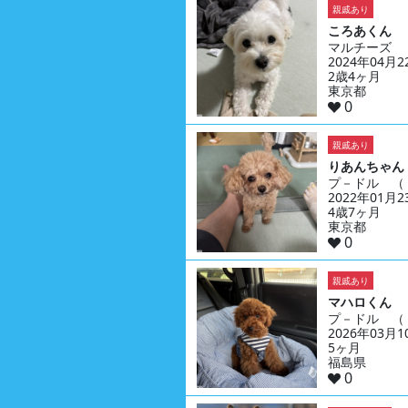
親戚あり
ころあくん
マルチーズ
2024年04月
2歳4ヶ月
東京都
0
親戚あり
りあんちゃん
プ－ドル （
2022年01月
4歳7ヶ月
東京都
0
親戚あり
マハロくん
プ－ドル （
2026年03月
5ヶ月
福島県
0