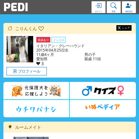
PEDI
ログイン
検索
新規登録
こりんくん
シェア
親戚あり
インスタ
イタリアン・グレーハウンド
2015年04月25日生
11歳4ヶ月
男の子
愛知県
親戚 11頭
3
プロフィール
ルームメイト