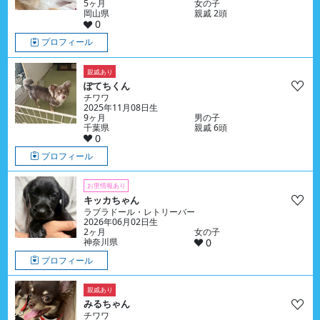
5ヶ月
女の子
岡山県
親戚 2頭
0
プロフィール
親戚あり
ぽてちくん
チワワ
2025年11月08日生
9ヶ月
男の子
千葉県
親戚 6頭
0
プロフィール
お里情報あり
キッカちゃん
ラブラドール・レトリーバー
2026年06月02日生
2ヶ月
女の子
神奈川県
0
プロフィール
親戚あり
みるちゃん
チワワ