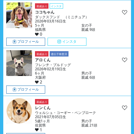
親戚あり
インスタ
ココちゃん
ダックスフンド （ミニチュア）
2026年03月16日生
5ヶ月
女の子
福島県
親戚 9頭
0
プロフィール
インスタ
親戚あり
遺伝子検査済
アロくん
フレンチ・ブルドッグ
2026年02月19日生
6ヶ月
男の子
大阪府
親戚 6頭
2
プロフィール
親戚あり
レンくん
ウェルシュ・コーギー・ペンブローク
2021年07月05日生
5歳1ヶ月
男の子
佐賀県
親戚 21頭
1