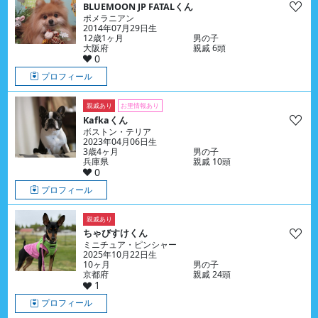
BLUEMOON JP FATALくん
ポメラニアン
2014年07月29日生
12歳1ヶ月
男の子
大阪府
親戚 6頭
0
プロフィール
親戚あり
お里情報あり
Kafkaくん
ボストン・テリア
2023年04月06日生
3歳4ヶ月
男の子
兵庫県
親戚 10頭
0
プロフィール
親戚あり
ちゃびすけくん
ミニチュア・ピンシャー
2025年10月22日生
10ヶ月
男の子
京都府
親戚 24頭
1
プロフィール