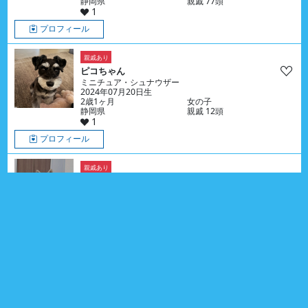
静岡県
親戚 77頭
1
プロフィール
親戚あり
ピコちゃん
ミニチュア・シュナウザー
2024年07月20日生
2歳1ヶ月
女の子
静岡県
親戚 12頭
1
プロフィール
親戚あり
はるちゃん
シバ
2020年03月24日生
6歳5ヶ月
女の子
長野県
親戚 2頭
1
プロフィール
親戚あり
お里情報あり
つみきちゃん
ゴールデン・レトリーバー