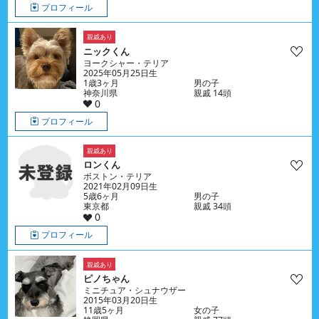
プロフィール
親戚あり
ニックくん
ヨークシャー・テリア
2025年05月25日生
1歳3ヶ月
男の子
神奈川県
親戚 14頭
0
プロフィール
親戚あり
ロンくん
ボストン・テリア
2021年02月09日生
5歳6ヶ月
男の子
東京都
親戚 34頭
0
プロフィール
親戚あり
ピノちゃん
ミニチュア・シュナウザー
2015年03月20日生
11歳5ヶ月
女の子