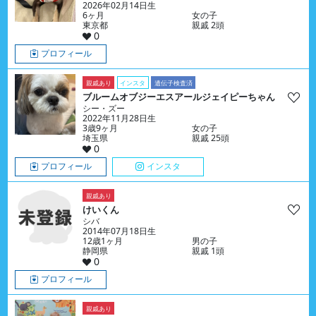
2026年02月14日生
6ヶ月
女の子
東京都
親戚 2頭
0
プロフィール
親戚あり
インスタ
遺伝子検査済
ブルームオブジーエスアールジェイピーちゃん
シー・ズー
2022年11月28日生
3歳9ヶ月
女の子
埼玉県
親戚 25頭
0
プロフィール
インスタ
親戚あり
けいくん
シバ
2014年07月18日生
12歳1ヶ月
男の子
静岡県
親戚 1頭
0
プロフィール
親戚あり