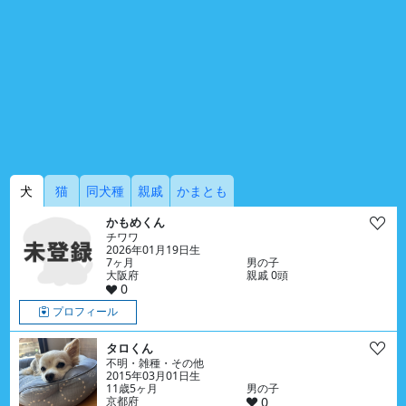
犬
猫
同犬種
親戚
かまとも
かもめくん
チワワ
2026年01月19日生
7ヶ月
男の子
大阪府
親戚 0頭
0
プロフィール
タロくん
不明・雑種・その他
2015年03月01日生
11歳5ヶ月
男の子
京都府
0