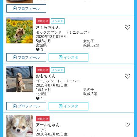
プロフィール
親戚あり
インスタ
さくらちゃん
ダックスフンド （ミニチュア）
2020年12月01日生
5歳8ヶ月
女の子
宮城県
親戚 32頭
0
プロフィール
インスタ
親戚あり
インスタ
おもちくん
ゴールデン・レトリーバー
2025年07月03日生
1歳1ヶ月
男の子
北海道
親戚 3頭
1
プロフィール
インスタ
親戚あり
アールちゃん
チワワ
2026年03月05日生