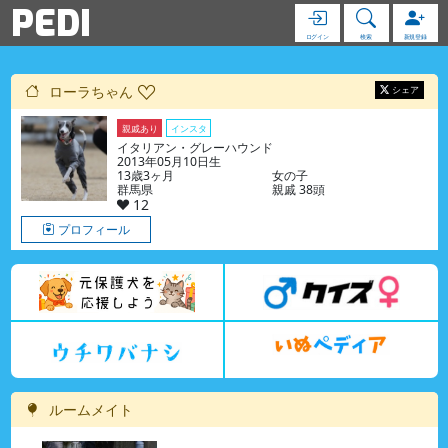
PEDI
ログイン
検索
新規登録
ローラちゃん
シェア
親戚あり
インスタ
イタリアン・グレーハウンド
2013年05月10日生
13歳3ヶ月
女の子
群馬県
親戚 38頭
12
プロフィール
ルームメイト