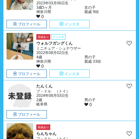
2023年03月06日生
3歳5ヶ月
女の子
神奈川県
親戚 9頭
0
プロフィール
インスタ
親戚あり
インスタ
ウォルフガングくん
ミニチュア・シュナウザー
2022年08月02日生
4歳
男の子
神奈川県
親戚 33頭
0
プロフィール
インスタ
たんくん
プ－ドル （トイ）
2024年08月03日生
2歳
男の子
岐阜県
0
プロフィール
親戚あり
らんちゃん
プ－ドル （トイ）