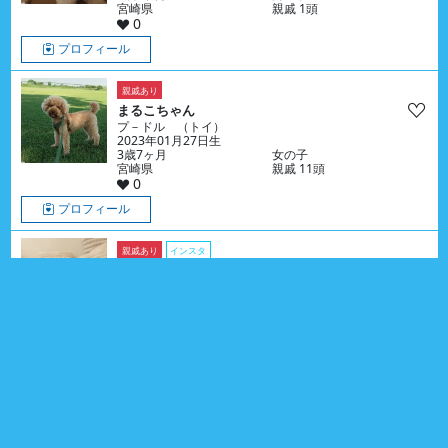
宮崎県
親戚 1頭
0
プロフィール
親戚あり
まるこちゃん
プ－ドル （トイ）
2023年01月27日生
3歳7ヶ月
女の子
宮崎県
親戚 11頭
0
プロフィール
親戚あり
インスタ
ヴァレンくん
ミニチュア・シュナウザー
2024年05月26日生
2歳3ヶ月
男の子
大阪府
親戚 57頭
0
プロフィール
インスタ
親戚あり
のんちゃん
プ－ドル （トイ）