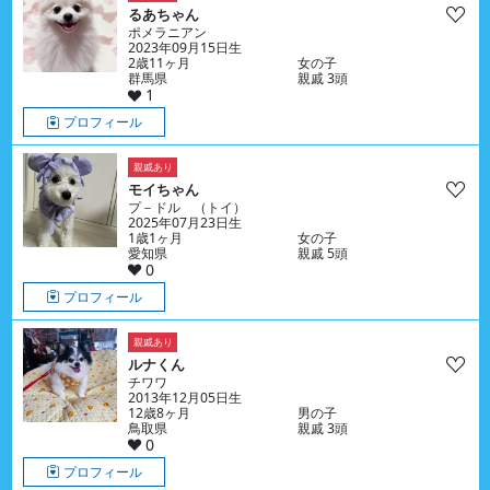
るあちゃん
ポメラニアン
2023年09月15日生
2歳11ヶ月
女の子
群馬県
親戚 3頭
1
プロフィール
親戚あり
モイちゃん
プ－ドル （トイ）
2025年07月23日生
1歳1ヶ月
女の子
愛知県
親戚 5頭
0
プロフィール
親戚あり
ルナくん
チワワ
2013年12月05日生
12歳8ヶ月
男の子
鳥取県
親戚 3頭
0
プロフィール