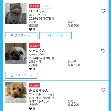
親戚あり
インスタ
ロイスくん
ポメラニアン
2026年01月07日生
7ヶ月
男の子
東京都
親戚 5頭
0
プロフィール
インスタ
親戚あり
シャロくん
シー・ズー
2024年07月28日生
2歳1ヶ月
男の子
石川県
親戚 15頭
0
プロフィール
親戚あり
みるるちゃん
プ－ドル （トイ）
2011年09月09日生
享年14歳4ヶ月
女の子
大阪府
親戚 2頭
0