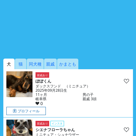
犬
猫
同犬種
親戚
かまとも
親戚あり
ぽぽくん
ダックスフンド （ミニチュア）
2025年09月28日生
11ヶ月
男の子
岐阜県
親戚 3頭
0
プロフィール
親戚あり
インスタ
シエナフローラちゃん
ミニチュア・シュナウザー