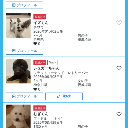
プロフィール
親戚あり
イズくん
チワワ
2026年01月02日生
7ヶ月
男の子
群馬県
親戚 4頭
0
プロフィール
親戚あり
Tiktok
シュガーちゃん
フラットコーテッド・レトリーバー
2026年06月08日生
2ヶ月
女の子
神奈川県
親戚 4頭
0
プロフィール
Tiktok
親戚あり
むぎくん
プ－ドル （トイ）
2025年03月29日生
1歳5ヶ月
男の子