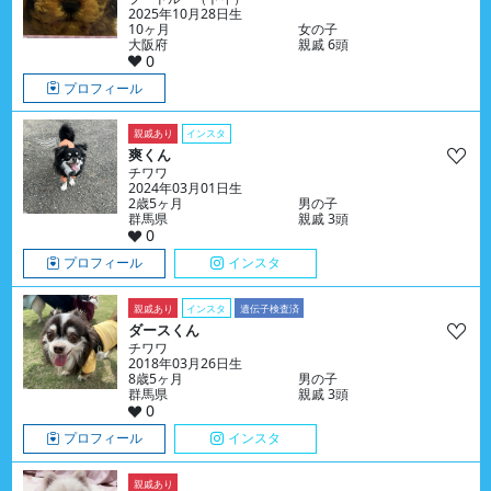
2025年10月28日生
10ヶ月
女の子
大阪府
親戚 6頭
0
プロフィール
親戚あり
インスタ
爽くん
チワワ
2024年03月01日生
2歳5ヶ月
男の子
群馬県
親戚 3頭
0
プロフィール
インスタ
親戚あり
インスタ
遺伝子検査済
ダースくん
チワワ
2018年03月26日生
8歳5ヶ月
男の子
群馬県
親戚 3頭
0
プロフィール
インスタ
親戚あり