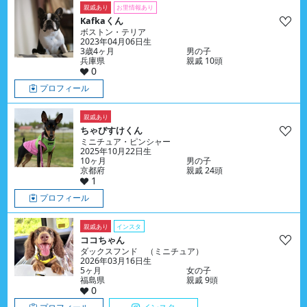
親戚あり
お里情報あり
Kafkaくん
ボストン・テリア
2023年04月06日生
3歳4ヶ月
男の子
兵庫県
親戚 10頭
0
プロフィール
親戚あり
ちゃびすけくん
ミニチュア・ピンシャー
2025年10月22日生
10ヶ月
男の子
京都府
親戚 24頭
1
プロフィール
親戚あり
インスタ
ココちゃん
ダックスフンド （ミニチュア）
2026年03月16日生
5ヶ月
女の子
福島県
親戚 9頭
0