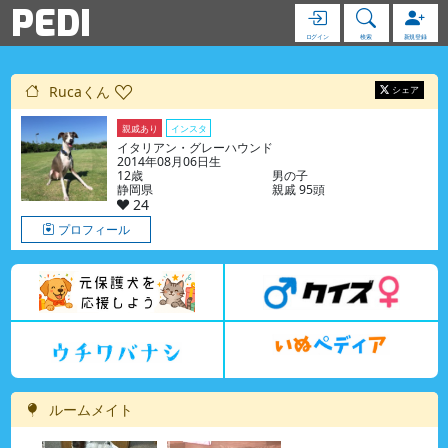
PEDI
ログイン
検索
新規登録
Rucaくん
シェア
親戚あり
インスタ
イタリアン・グレーハウンド
2014年08月06日生
12歳
男の子
静岡県
親戚 95頭
24
プロフィール
ルームメイト