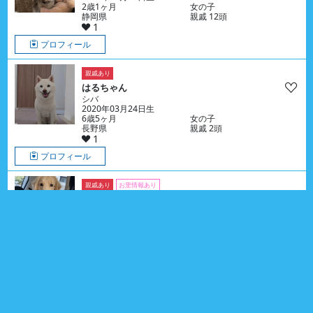
2歳1ヶ月
女の子
静岡県
親戚 12頭
1
プロフィール
親戚あり
はるちゃん
シバ
2020年03月24日生
6歳5ヶ月
女の子
長野県
親戚 2頭
1
プロフィール
親戚あり
お里情報あり
つみきちゃん
ゴールデン・レトリーバー
2025年03月10日生
1歳5ヶ月
女の子
大阪府
親戚 16頭
0
プロフィール
親戚あり
ラプターくん