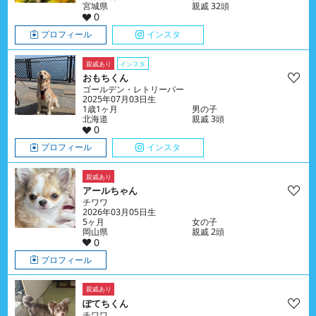
宮城県
親戚 32頭
0
プロフィール
インスタ
親戚あり
インスタ
おもちくん
ゴールデン・レトリーバー
2025年07月03日生
1歳1ヶ月
男の子
北海道
親戚 3頭
0
プロフィール
インスタ
親戚あり
アールちゃん
チワワ
2026年03月05日生
5ヶ月
女の子
岡山県
親戚 2頭
0
プロフィール
親戚あり
ぽてちくん
チワワ