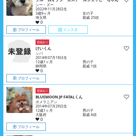
シー・ズー
2022年11月28日生
3歳9ヶ月
女の子
埼玉県
親戚 25頭
0
プロフィール
インスタ
親戚あり
けいくん
シバ
2014年07月18日生
12歳1ヶ月
男の子
静岡県
親戚 1頭
0
プロフィール
親戚あり
BLUEMOON JP FATALくん
ポメラニアン
2014年07月29日生
12歳1ヶ月
男の子
大阪府
親戚 6頭
0
プロフィール