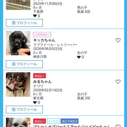
2025年11月08日生
9ヶ月
男の子
千葉県
親戚 6頭
0
プロフィール
お里情報あり
キッカちゃん
ラブラドール・レトリーバー
2026年06月02日生
2ヶ月
女の子
神奈川県
0
プロフィール
親戚あり
みるちゃん
チワワ
2026年02月14日生
6ヶ月
女の子
東京都
親戚 2頭
0
プロフィール
親戚あり
インスタ
遺伝子検査済
ブルームオブジーエスアールジェイピーちゃん