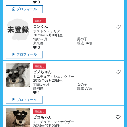
0
プロフィール
親戚あり
ロンくん
ボストン・テリア
2021年02月09日生
5歳6ヶ月
男の子
東京都
親戚 34頭
0
プロフィール
親戚あり
ピノちゃん
ミニチュア・シュナウザー
2015年03月20日生
11歳5ヶ月
女の子
静岡県
親戚 77頭
1
プロフィール
親戚あり
ピコちゃん
ミニチュア・シュナウザー
2024年07月20日生