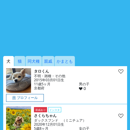
犬
猫
同犬種
親戚
かまとも
タロくん
不明・雑種・その他
2015年03月01日生
11歳5ヶ月
男の子
京都府
0
プロフィール
親戚あり
インスタ
さくらちゃん
ダックスフンド （ミニチュア）
2020年12月01日生
5歳8ヶ月
女の子