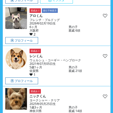
プロフィール
インスタ
親戚あり
遺伝子検査済
アロくん
フレンチ・ブルドッグ
2026年02月19日生
6ヶ月
男の子
大阪府
親戚 6頭
2
プロフィール
親戚あり
レンくん
ウェルシュ・コーギー・ペンブローク
2021年07月05日生
5歳1ヶ月
男の子
佐賀県
親戚 21頭
1
プロフィール
親戚あり
ニックくん
ヨークシャー・テリア
2025年05月25日生
1歳3ヶ月
男の子
神奈川県
親戚 14頭