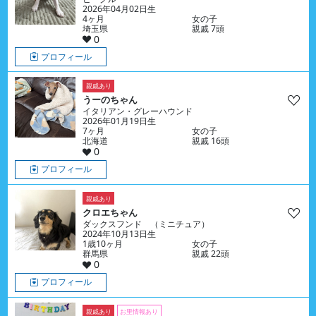
2026年04月02日生
4ヶ月
女の子
埼玉県
親戚 7頭
0
プロフィール
親戚あり
うーのちゃん
イタリアン・グレーハウンド
2026年01月19日生
7ヶ月
女の子
北海道
親戚 16頭
0
プロフィール
親戚あり
クロエちゃん
ダックスフンド （ミニチュア）
2024年10月13日生
1歳10ヶ月
女の子
群馬県
親戚 22頭
0
プロフィール
親戚あり
お里情報あり