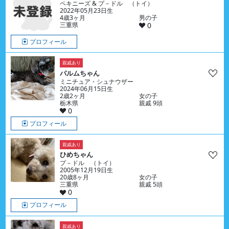
ペキニーズ & プ－ドル （トイ）
2022年05月23日生
4歳3ヶ月
男の子
三重県
0
プロフィール
親戚あり
パルムちゃん
ミニチュア・シュナウザー
2024年06月15日生
2歳2ヶ月
女の子
栃木県
親戚 9頭
0
プロフィール
親戚あり
ひめちゃん
プ－ドル （トイ）
2005年12月19日生
20歳8ヶ月
女の子
三重県
親戚 5頭
0
プロフィール
親戚あり