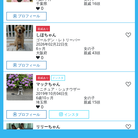
千葉県
親戚 16頭
0
プロフィール
親戚あり
しほちゃん
ゴールデン・レトリーバー
2026年02月22日生
6ヶ月
女の子
大阪府
親戚 43頭
0
プロフィール
親戚あり
インスタ
マックちゃん
ミニチュア・シュナウザー
2019年10月04日生
6歳10ヶ月
女の子
埼玉県
親戚 15頭
0
プロフィール
インスタ
リリーちゃん
ボストン・テリア
2026年04月02日生