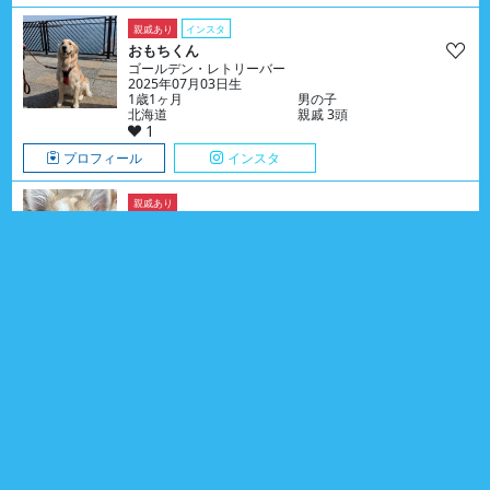
親戚あり
インスタ
おもちくん
ゴールデン・レトリーバー
2025年07月03日生
1歳1ヶ月
男の子
北海道
親戚 3頭
1
プロフィール
インスタ
親戚あり
アールちゃん
チワワ
2026年03月05日生
5ヶ月
女の子
岡山県
親戚 2頭
0
プロフィール
親戚あり
ぽてちくん
チワワ
2025年11月08日生
9ヶ月
男の子
千葉県
親戚 6頭
0