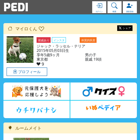
PEDI
ログイン
検索
新規登録
マイロくん
シェア
親戚あり
インスタ
ブログ
体質的疾患
ジャック・ラッセル・テリア
2015年05月03日生
享年5歳9ヶ月
男の子
東京都
親戚 19頭
9
プロフィール
ルームメイト