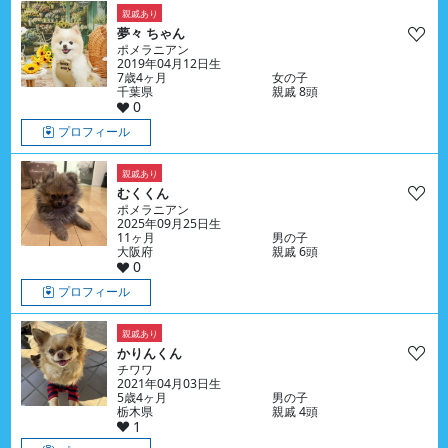
親戚あり
夢々 ちゃん
ポメラニアン
2019年04月12日生
7歳4ヶ月
女の子
千葉県
親戚 8頭
0
プロフィール
親戚あり
むくくん
ポメラニアン
2025年09月25日生
11ヶ月
男の子
大阪府
親戚 6頭
0
プロフィール
親戚あり
かりんくん
チワワ
2021年04月03日生
5歳4ヶ月
男の子
栃木県
親戚 4頭
1