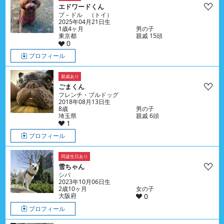
エドワードくん
プ－ドル （トイ）
2025年04月21日生
1歳4ヶ月
男の子
東京都
親戚 15頭
0
プロフィール
親戚あり
ごまくん
フレンチ・ブルドッグ
2018年08月13日生
8歳
男の子
埼玉県
親戚 6頭
1
プロフィール
同誕生日あり
雪ちゃん
シバ
2023年10月06日生
2歳10ヶ月
女の子
大阪府
0
プロフィール