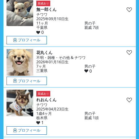
親戚あり
無一郎くん
チワワ
2025年09月10日生
11ヶ月
男の子
千葉県
親戚 7頭
0
プロフィール
花丸くん
不明・雑種・その他 & チワワ
2026年01月16日生
7ヶ月
男の子
三重県
0
プロフィール
親戚あり
れおんくん
チワワ
2025年04月23日生
1歳4ヶ月
男の子
栃木県
親戚 1頭
1
プロフィール