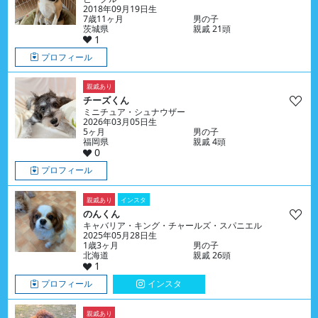
2018年09月19日生
7歳11ヶ月
男の子
茨城県
親戚 21頭
1
プロフィール
親戚あり
チーズくん
ミニチュア・シュナウザー
2026年03月05日生
5ヶ月
男の子
福岡県
親戚 4頭
0
プロフィール
親戚あり
インスタ
のんくん
キャバリア・キング・チャールズ・スパニエル
2025年05月28日生
1歳3ヶ月
男の子
北海道
親戚 26頭
1
プロフィール
インスタ
親戚あり