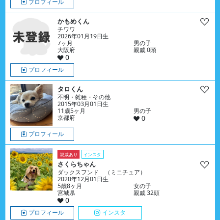
プロフィール
かもめくん
チワワ
2026年01月19日生
7ヶ月
男の子
大阪府
親戚 0頭
0
プロフィール
タロくん
不明・雑種・その他
2015年03月01日生
11歳5ヶ月
男の子
京都府
0
プロフィール
親戚あり
インスタ
さくらちゃん
ダックスフンド （ミニチュア）
2020年12月01日生
5歳8ヶ月
女の子
宮城県
親戚 32頭
0
プロフィール
インスタ