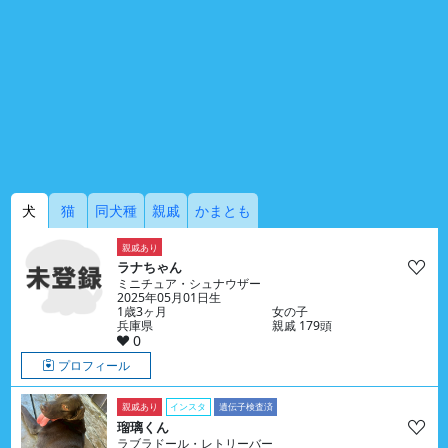
犬
猫
同犬種
親戚
かまとも
親戚あり
ラナちゃん
ミニチュア・シュナウザー
2025年05月01日生
1歳3ヶ月
女の子
兵庫県
親戚 179頭
0
プロフィール
親戚あり
インスタ
遺伝子検査済
瑠璃くん
ラブラドール・レトリーバー