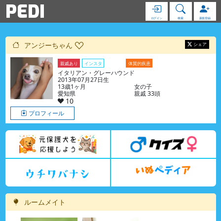
PEDI
ログイン
検索
新規登録
アンジーちゃん
シェア
親戚あり
インスタ
ブログ
体質的疾患
イタリアン・グレーハウンド
2013年07月27日生
13歳1ヶ月
女の子
愛知県
親戚 33頭
10
プロフィール
ルームメイト