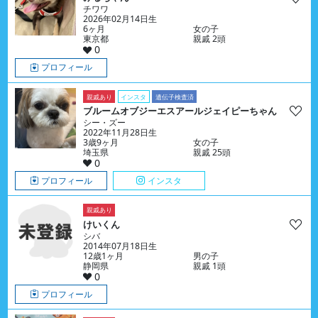
チワワ
2026年02月14日生
6ヶ月
女の子
東京都
親戚 2頭
0
プロフィール
親戚あり
インスタ
遺伝子検査済
ブルームオブジーエスアールジェイピーちゃん
シー・ズー
2022年11月28日生
3歳9ヶ月
女の子
埼玉県
親戚 25頭
0
プロフィール
インスタ
親戚あり
けいくん
シバ
2014年07月18日生
12歳1ヶ月
男の子
静岡県
親戚 1頭
0
プロフィール