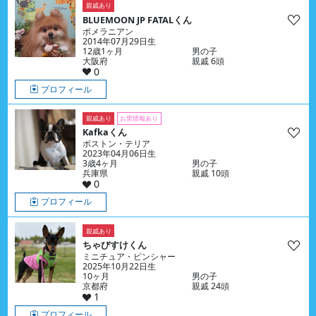
親戚あり
BLUEMOON JP FATALくん
ポメラニアン
2014年07月29日生
12歳1ヶ月
男の子
大阪府
親戚 6頭
0
プロフィール
親戚あり
お里情報あり
Kafkaくん
ボストン・テリア
2023年04月06日生
3歳4ヶ月
男の子
兵庫県
親戚 10頭
0
プロフィール
親戚あり
ちゃびすけくん
ミニチュア・ピンシャー
2025年10月22日生
10ヶ月
男の子
京都府
親戚 24頭
1
プロフィール