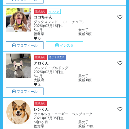
親戚あり
インスタ
ココちゃん
ダックスフンド （ミニチュア）
2026年03月16日生
5ヶ月
女の子
福島県
親戚 9頭
0
プロフィール
インスタ
親戚あり
遺伝子検査済
アロくん
フレンチ・ブルドッグ
2026年02月19日生
6ヶ月
男の子
大阪府
親戚 6頭
2
プロフィール
親戚あり
レンくん
ウェルシュ・コーギー・ペンブローク
2021年07月05日生
5歳1ヶ月
男の子
佐賀県
親戚 21頭