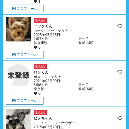
1
プロフィール
親戚あり
ニックくん
ヨークシャー・テリア
2025年05月25日生
1歳3ヶ月
男の子
神奈川県
親戚 14頭
0
プロフィール
親戚あり
ロンくん
ボストン・テリア
2021年02月09日生
5歳6ヶ月
男の子
東京都
親戚 34頭
0
プロフィール
親戚あり
ピノちゃん
ミニチュア・シュナウザー
2015年03月20日生