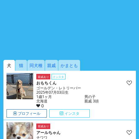
犬
猫
同犬種
親戚
かまとも
親戚あり
インスタ
おもちくん
ゴールデン・レトリーバー
2025年07月03日生
1歳1ヶ月
男の子
北海道
親戚 3頭
0
プロフィール
インスタ
親戚あり
アールちゃん
チワワ