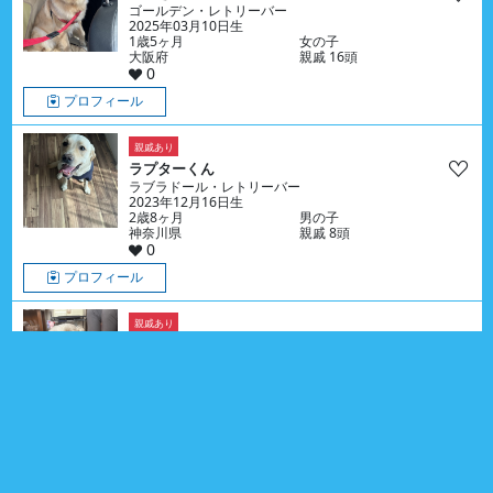
ゴールデン・レトリーバー
2025年03月10日生
1歳5ヶ月
女の子
大阪府
親戚 16頭
0
プロフィール
親戚あり
ラプターくん
ラブラドール・レトリーバー
2023年12月16日生
2歳8ヶ月
男の子
神奈川県
親戚 8頭
0
プロフィール
親戚あり
ラテちゃん
プ－ドル （トイ）
2024年06月22日生
2歳2ヶ月
女の子
愛知県
親戚 6頭
0
プロフィール