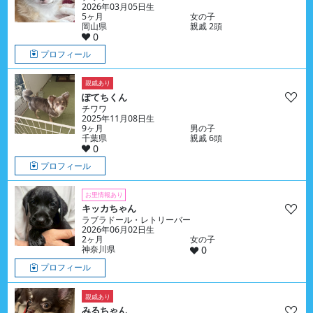
2026年03月05日生
5ヶ月
女の子
岡山県
親戚 2頭
0
プロフィール
親戚あり
ぽてちくん
チワワ
2025年11月08日生
9ヶ月
男の子
千葉県
親戚 6頭
0
プロフィール
お里情報あり
キッカちゃん
ラブラドール・レトリーバー
2026年06月02日生
2ヶ月
女の子
神奈川県
0
プロフィール
親戚あり
みるちゃん