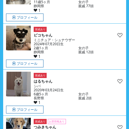
11歳5ヶ月
女の子
静岡県
親戚 77頭
1
プロフィール
親戚あり
ピコちゃん
ミニチュア・シュナウザー
2024年07月20日生
2歳1ヶ月
女の子
静岡県
親戚 12頭
1
プロフィール
親戚あり
はるちゃん
シバ
2020年03月24日生
6歳5ヶ月
女の子
長野県
親戚 2頭
1
プロフィール
親戚あり
お里情報あり
つみきちゃん